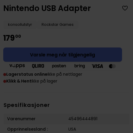
Nintendo USB Adapter
konsollutstyr
Rockstar Games
179
00
Varsle meg når tilgjengelig
Lagerstatus online
Ikke på nettlager
Klikk & Hent
Ikke på lager
Spesifikasjoner
Varenummer
45496444891
Opprinnelsesland :
USA