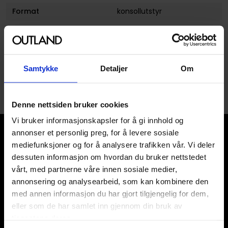
Format
konsollutstyr
Utgiver
Rockstar Games
Samtykke
Detaljer
Om
Denne nettsiden bruker cookies
Vi bruker informasjonskapsler for å gi innhold og
annonser et personlig preg, for å levere sosiale
mediefunksjoner og for å analysere trafikken vår. Vi deler
dessuten informasjon om hvordan du bruker nettstedet
vårt, med partnerne våre innen sosiale medier,
annonsering og analysearbeid, som kan kombinere den
Våre kategorier
med annen informasjon du har gjort tilgjengelig for dem,
Brettspill
eller som de har samlet inn gjennom din bruk av
Bøker
tjenestene deres.
Godteri, mat & drikke