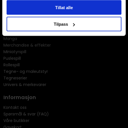
Hobby & fritid
Tillat alle
Klær
Kortspill & samlekort
Tilpass
KPOP & musikk
LEGO
Manga
Merchandise & effekter
Miniatyrspill
Puslespill
Rollespill
Tegne- og maleutstyr
Tegneserier
Univers & merkevarer
Informasjon
Kontakt oss
Spørsmål & svar (FAQ)
Våre butikker
Gavekort