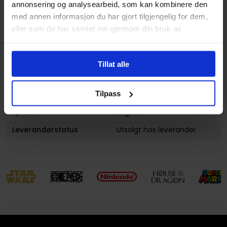
annonsering og analysearbeid, som kan kombinere den
Lanseringsdato
14.12.2010
med annen informasjon du har gjort tilgjengelig for dem,
(dd.mm.yyyy)
eller som de har samlet inn gjennom din bruk av
Volum
20
tjenestene deres.
Aldersgruppe
Voksen
Tillat alle
Illustrasjoner
1 Illustrations
Tilpass
Avansert Format
Paperback
Språk
Engelsk
Leverandørstatus
Utsolgt hos leverandør