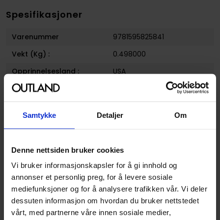
Spesifikasjoner
Varenummer
9781595825841
Vekt (Kg) :
0.498000
Opprinnelsesland :
USA
Format
Paperback
Serie
The Chronicles of Conan
Samtykke
Detaljer
Om
Forfattere
Dark Horse
og
Michael
Fleisher
Denne nettsiden bruker cookies
Sjanger
Fantasy
Vi bruker informasjonskapsler for å gi innhold og
Illustratør
John Buscema,Gary
annonser et personlig preg, for å levere sosiale
Kwapisz
mediefunksjoner og for å analysere trafikken vår. Vi deler
Antall Sider
224
dessuten informasjon om hvordan du bruker nettstedet
vårt, med partnerne våre innen sosiale medier,
Utgiver
Dark Horse Comics