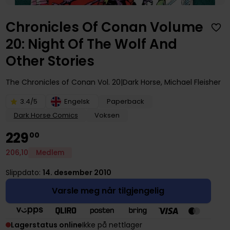
Chronicles Of Conan Volume
20: Night Of The Wolf And
Other Stories
The Chronicles of Conan
Vol. 20
Dark Horse
,
Michael Fleisher
3.4/5
Engelsk
Paperback
Dark Horse Comics
Voksen
229
00
206
,
10
Medlem
Slippdato:
14. desember 2010
Varsle meg når tilgjengelig
Lagerstatus online
Ikke på nettlager