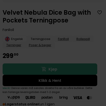
Velvet Nebula Dice Bag with
Pockets Terningpose
FanRoll
Engelsk
Terningpose
FanRoll
Rollespill
Terninger
Poser & beger
299
00
Kjøp
Klikk & Hent
Merk!
Denne varen må sendes direkte fra en av våre butikker. Dette
kan forlenge leveringstiden med 1-2 dager.
Lagerstatus online
Kun 1 igjen