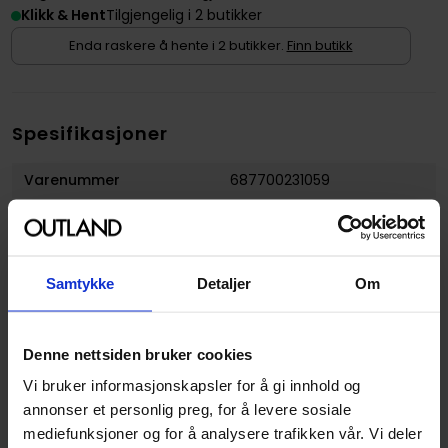
Klikk & Hent
Tilgjengelig i 2 butikker
Enda raskere å hente i 2 butikker.
Finn butikk
Spesifikasjoner
Varenummer
687700231059
Opprinnelsesland :
Kina
Format
Terningpose
Samtykke
Detaljer
Om
Forfattere
FanRoll
Utgiver
FanRoll
Språk
Engelsk
Denne nettsiden bruker cookies
Vi bruker informasjonskapsler for å gi innhold og
annonser et personlig preg, for å levere sosiale
mediefunksjoner og for å analysere trafikken vår. Vi deler