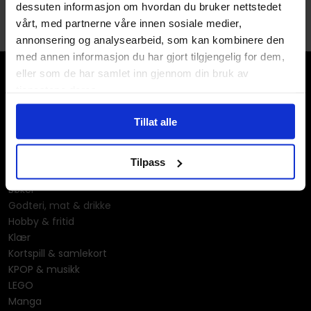
dessuten informasjon om hvordan du bruker nettstedet
vårt, med partnerne våre innen sosiale medier,
annonsering og analysearbeid, som kan kombinere den
med annen informasjon du har gjort tilgjengelig for dem,
eller som de har samlet inn gjennom din bruk av
tjenestene deres.
Tillat alle
Våre kategorier
Tilpass
Brettspill
Bøker
Godteri, mat & drikke
Hobby & fritid
Klær
Kortspill & samlekort
KPOP & musikk
LEGO
Manga