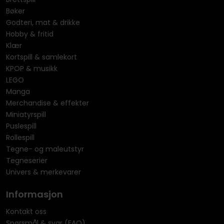
Bøker
Godteri, mat & drikke
Hobby & fritid
Klær
Kortspill & samlekort
KPOP & musikk
LEGO
Manga
Merchandise & effekter
Miniatyrspill
Puslespill
Rollespill
Tegne- og maleutstyr
Tegneserier
Univers & merkevarer
Informasjon
Kontakt oss
Spørsmål & svar (FAQ)