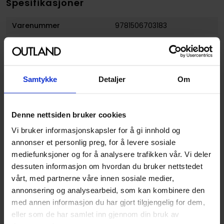
Spesifikasjoner
Varenummer
9781506703183
Opprinnelsesland :
USA
Format
Hardcover
Serie
Muhammad Ali
Samtykke
Detaljer
Om
Forfattere
Titeux Sybille
Sjanger
Biografi
,
Litterær
og
Sport
Denne nettsiden bruker cookies
og Fritid
Vi bruker informasjonskapsler for å gi innhold og
Antall Sider
128
annonser et personlig preg, for å levere sosiale
mediefunksjoner og for å analysere trafikken vår. Vi deler
Utgiver
Dark Horse Comics
dessuten informasjon om hvordan du bruker nettstedet
Lanseringsdato
15.11.2016
vårt, med partnerne våre innen sosiale medier,
(dd.mm.yyyy)
annonsering og analysearbeid, som kan kombinere den
med annen informasjon du har gjort tilgjengelig for dem,
Aldersgruppe
Voksen
eller som de har samlet inn gjennom din bruk av
Illustrasjoner
1 Illustrations