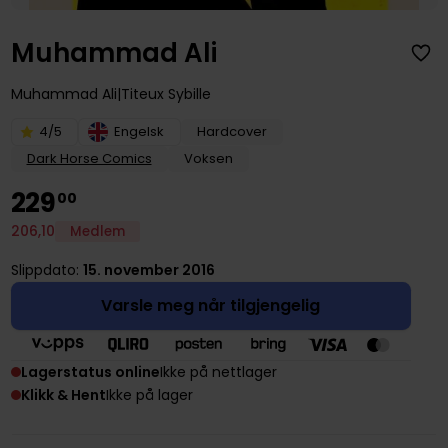
Muhammad Ali
Muhammad Ali
Titeux Sybille
4/5
Engelsk
Hardcover
Dark Horse Comics
Voksen
229
00
206
,
10
Medlem
Slippdato:
15. november 2016
Varsle meg når tilgjengelig
Lagerstatus online
Ikke på nettlager
Klikk & Hent
Ikke på lager