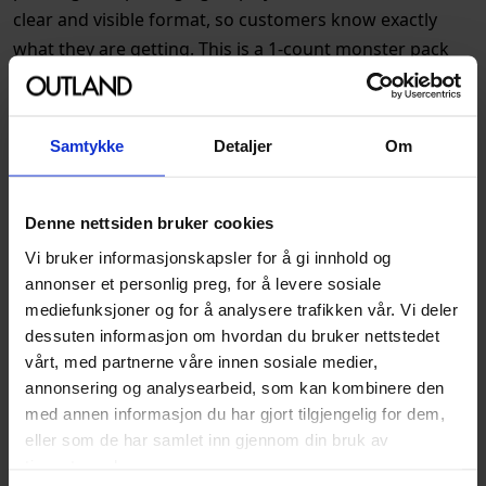
clear and visible format, so customers know exactly
what they are getting. This is a 1-count monster pack
Spesifikasjoner
Samtykke
Detaljer
Om
Varenummer
634482904343
Opprinnelsesland :
Kina
Denne nettsiden bruker cookies
Format
Figur
Vi bruker informasjonskapsler for å gi innhold og
Serie
Dungeons & Dragons
annonser et personlig preg, for å levere sosiale
Nolzurs Marvelous
mediefunksjoner og for å analysere trafikken vår. Vi deler
Unpainted Miniature
dessuten informasjon om hvordan du bruker nettstedet
vårt, med partnerne våre innen sosiale medier,
Forfattere
WizKids
annonsering og analysearbeid, som kan kombinere den
Utgiver
WizKids
med annen informasjon du har gjort tilgjengelig for dem,
eller som de har samlet inn gjennom din bruk av
Lanseringsdato
29.12.2021
tjenestene deres.
(dd.mm.yyyy)