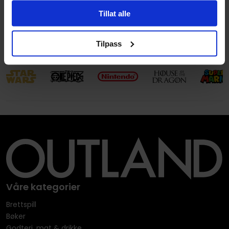
Avansert Format
Monstere
Tillat alle
Språk
Engelsk
Tilpass
Våre kategorier
Brettspill
Bøker
Godteri, mat & drikke