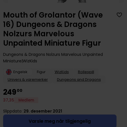
Mouth of Grolantor (Wave
16) Dungeons & Dragons
Nolzurs Marvelous
Unpainted Miniature Figur
Dungeons & Dragons Nolzurs Marvelous Unpainted
Miniature
WizKids
Engelsk
Figur
WizKids
Rollespill
Univers & varemerker
Dungeons and Dragons
249
00
37
,
35
Medlem
Slippdato:
29. desember 2021
Varsle meg når tilgjengelig