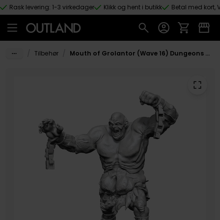
Rask levering: 1-3 virkedager
Klikk og hent i butikk
Betal med kort, V
Hopp til hovedinnhold
/
/
Tilbehør
Mouth of Grolantor (Wave 16) Dungeons & Dragons Nolzurs Marvelous Unpainted Miniature Figur