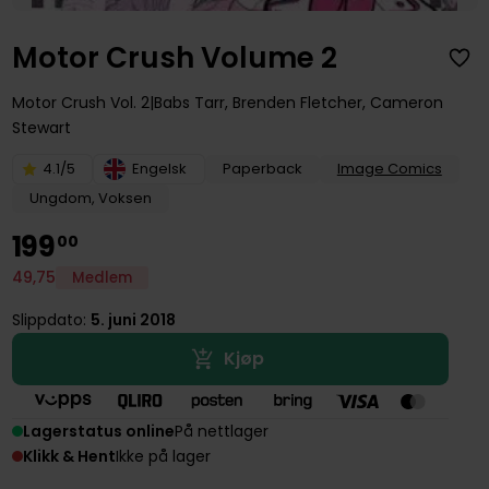
Motor Crush Volume 2
Motor Crush
Vol. 2
Babs Tarr
,
Brenden Fletcher
,
Cameron
Stewart
4.1/5
Engelsk
Paperback
Image Comics
Ungdom, Voksen
199
00
49
,
75
Medlem
Slippdato:
5. juni 2018
Kjøp
Lagerstatus online
På nettlager
Klikk & Hent
Ikke på lager