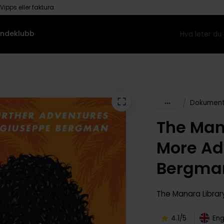
Vipps eller faktura
ndeklubb
/
Dokument
The Man
More Ad
Bergma
The Manara Librar
4.1/5
Eng