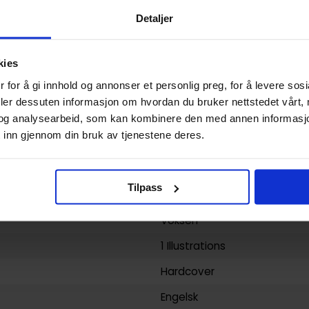
Hardcover
Detaljer
The Manara Library
kies
Dark Horse
og
Milo Manara
 for å gi innhold og annonser et personlig preg, for å levere sos
Dokumentar og Fakta
og
Lit
deler dessuten informasjon om hvordan du bruker nettstedet vårt,
280
og analysearbeid, som kan kombinere den med annen informasjon d
 inn gjennom din bruk av tjenestene deres.
Dark Horse Comics
yy)
11.06.2013
Tilpass
5
Voksen
1 Illustrations
Hardcover
Engelsk