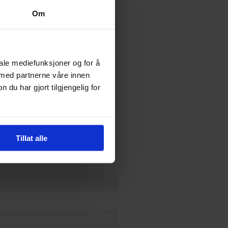
Om
iale mediefunksjoner og for å
terær
 med partnerne våre innen
u har gjort tilgjengelig for
Tillat alle