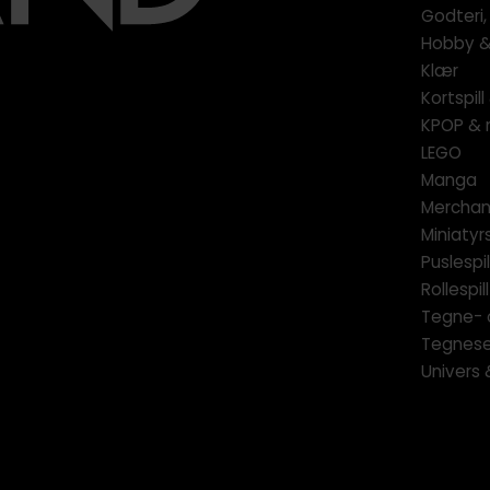
Godteri,
Hobby & 
Klær
Kortspil
KPOP & 
LEGO
Manga
Merchan
Miniatyrs
Puslespil
Rollespill
Tegne- 
Tegnese
Univers