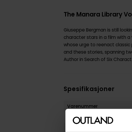
The Manara Library V
Giuseppe Bergman is still looki
character stars in a film with
whose urge to reenact classic p
and these stories, spanning tw
Author in Search of Six Charac
Spesifikasjoner
Varenummer
Weight
Opprinnelsesland :