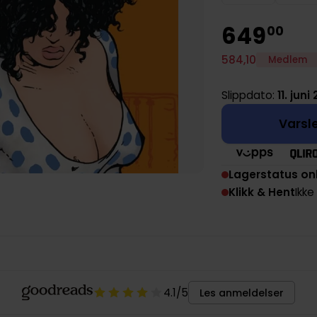
649
00
584
,
10
Medlem
Slippdato:
11. juni
Varsle
Lagerstatus on
Klikk & Hent
Ikke
4.1
/5
Les anmeldelser