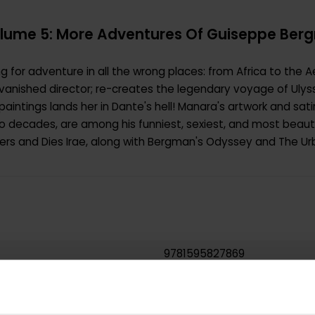
olume 5: More Adventures Of Guiseppe Be
ng for adventure in all the wrong places: from Africa to the
 a vanished director; re-creates the legendary voyage of Ul
aintings lands her in Dante's hell! Manara's artwork and satir
o decades, are among his funniest, sexiest, and most beautif
ters and Dies Irae, along with Bergman's Odyssey and The U
9781595827869
1.294000
USA