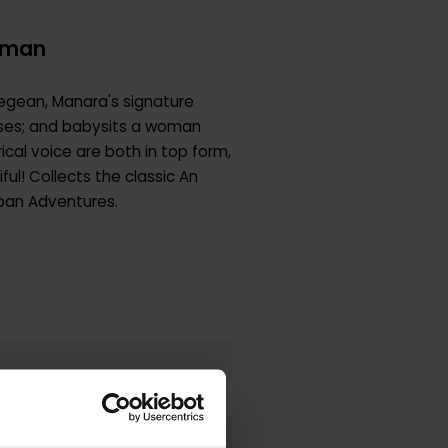
rgman
 Aegean, Manara's signature
ysses; and babysits a woman
ical voice are both in top form,
ul! Collects the classic An
rban Adventures.