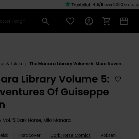
4,6/5
over 5000 omtaler
/
ar & fakta
The Manara Library Volume 5: More Adventures Of Guiseppe Bergman
ara Library Volume 5:
ventures Of Guiseppe
n
y
Vol. 5
Dark Horse
,
Milo Manara
elsk
Hardcover
Dark Horse Comics
Voksen