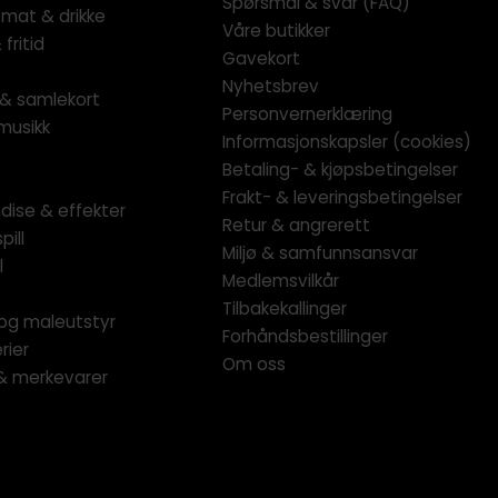
Spørsmål & svar (FAQ)
 mat & drikke
Våre butikker
fritid
Gavekort
Nyhetsbrev
l & samlekort
Personvernerklæring
musikk
Informasjonskapsler (cookies)
Betaling- & kjøpsbetingelser
Frakt- & leveringsbetingelser
dise & effekter
Retur & angrerett
pill
Miljø & samfunnsansvar
l
Medlemsvilkår
Tilbakekallinger
og maleutstyr
Forhåndsbestillinger
rier
Om oss
 & merkevarer