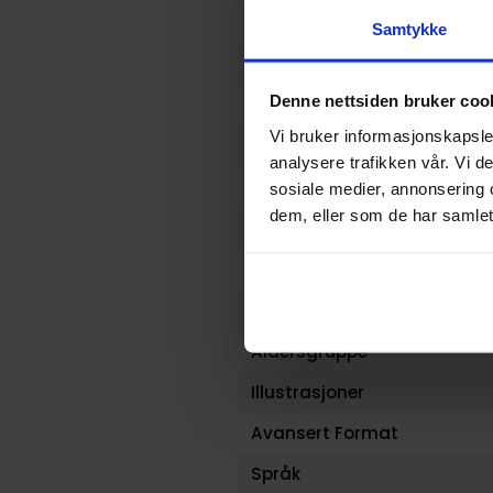
Format
Samtykke
Serie
Denne nettsiden bruker coo
Forfattere
Vi bruker informasjonskapsler
Genre
analysere trafikken vår. Vi 
Antall Sider
sosiale medier, annonsering 
dem, eller som de har samlet
Utgiver
Lanseringsdato (dd.mm.yy
Volum
Aldersgruppe
Illustrasjoner
Avansert Format
Språk