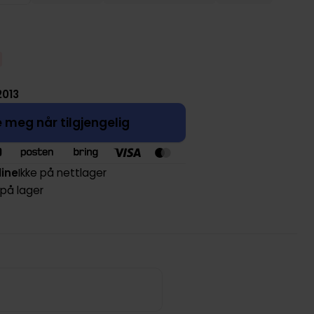
 2013
 meg når tilgjengelig
line
Ikke på nettlager
 på lager