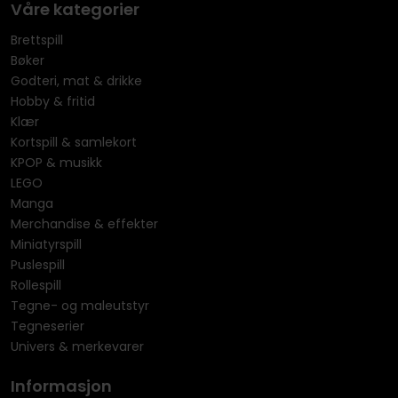
Våre kategorier
Brettspill
Bøker
Godteri, mat & drikke
Hobby & fritid
Klær
Kortspill & samlekort
KPOP & musikk
LEGO
Manga
Merchandise & effekter
Miniatyrspill
Puslespill
Rollespill
Tegne- og maleutstyr
Tegneserier
Univers & merkevarer
Informasjon