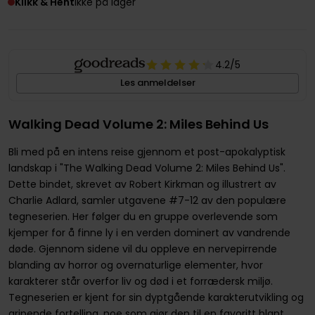
Klikk & Hent
Ikke på lager
4.2
/5
Les anmeldelser
Walking Dead Volume 2: Miles Behind Us
Bli med på en intens reise gjennom et post-apokalyptisk
landskap i "The Walking Dead Volume 2: Miles Behind Us".
Dette bindet, skrevet av Robert Kirkman og illustrert av
Charlie Adlard, samler utgavene #7-12 av den populære
tegneserien. Her følger du en gruppe overlevende som
kjemper for å finne ly i en verden dominert av vandrende
døde. Gjennom sidene vil du oppleve en nervepirrende
blanding av horror og overnaturlige elementer, hvor
karakterer står overfor liv og død i et forrædersk miljø.
Tegneserien er kjent for sin dyptgående karakterutvikling og
gripende fortelling, noe som gjør den til en favoritt blant