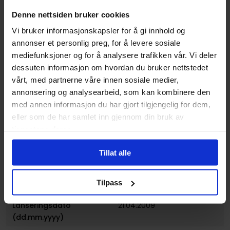
Vekt (Kg) :
0.318000
Denne nettsiden bruker cookies
Country of Manufacture
USA
Vi bruker informasjonskapsler for å gi innhold og
annonser et personlig preg, for å levere sosiale
Format
Paperback
mediefunksjoner og for å analysere trafikken vår. Vi deler
Serie
The Walking Dead
dessuten informasjon om hvordan du bruker nettstedet
(Collected Editions)
vårt, med partnerne våre innen sosiale medier,
Forfattere
Charlie Adlard
og
Robert
annonsering og analysearbeid, som kan kombinere den
Kirkman
med annen informasjon du har gjort tilgjengelig for dem,
eller som de har samlet inn gjennom din bruk av
Genre
Horror og Grøss
og
tjenestene deres.
Overnaturlig
Illustratør
Charlie Adlard
Tillat alle
Antall Sider
136
Tilpass
Utgiver
Image Comics
Lanseringsdato
21.04.2009
(dd.mm.yyyy)