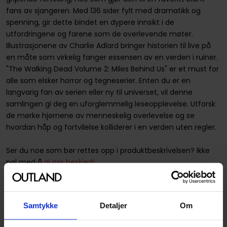
fans av sjangeren. Med 136 sider fylt med dramatikk og
spenning, gir dette bindet en dypere innsikt i de
utfordringene og farene som de overlevende møter.
Illustrasjonene av Charlie Adlard bringer historien til live på
en måte som virkelig fanger essensen av en verden i ruiner.
"The Walking Dead Volume 2: Miles Behind Us" er et must for
alle som elsker horror og tegneserier. Enten du er en
langvarig fan av serien eller ny til universet, vil denne
samlingen gi deg en uforglemmelig leseopplevelse. Utforsk
de mørke hjørnene av menneskelig overlevelse og se
hvordan håp og fortvilelse kolliderer i en verden uten regler.
Ser du noe som bør rettes opp i produktbeskrivelsen? Ikke
nøl med å
gi oss beskjed!
Spesifikasjoner
Samtykke
Detaljer
Om
Varenummer
9781582407753