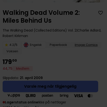
Walking Dead Volume 2:
Miles Behind Us
The Walking Dead (Collected Editions)
Vol. 2
Charlie Adlard
,
Robert Kirkman
4.2/5
Engelsk
Paperback
Image Comics
Voksen
179
00
44
,
75
Medlem
Slippdato:
21. april 2009
Varsle meg når tilgjengelig
Lagerstatus online
Ikke på nettlager