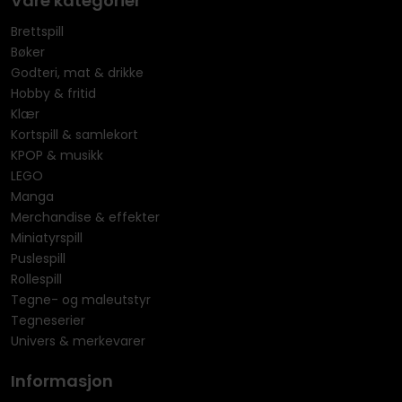
Våre kategorier
Brettspill
Bøker
Godteri, mat & drikke
Hobby & fritid
Klær
Kortspill & samlekort
KPOP & musikk
LEGO
Manga
Merchandise & effekter
Miniatyrspill
Puslespill
Rollespill
Tegne- og maleutstyr
Tegneserier
Univers & merkevarer
Informasjon