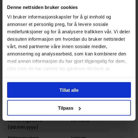
Denne nettsiden bruker cookies
Vekt (Kg) :
0.397000
Vi bruker informasjonskapsler for å gi innhold og
Opprinnelsesland :
USA
annonser et personlig preg, for å levere sosiale
Format
Paperback
mediefunksjoner og for å analysere trafikken vår. Vi deler
dessuten informasjon om hvordan du bruker nettstedet
Serie
Memetic
vårt, med partnerne våre innen sosiale medier,
Forfattere
Eryk Donovan
og
IV, James
annonsering og analysearbeid, som kan kombinere den
Tynion
med annen informasjon du har gjort tilgjengelig for dem,
eller som de har samlet inn gjennom din bruk av
Sjanger
Dystopi
,
Horror og Grøss
og
tjenestene deres.
Science-Fiction
Illustratør
Eryk Donovan
Tillat alle
Antall Sider
128
Tilpass
Utgiver
BOOM! Studios
Lanseringsdato
24.11.2015
(dd.mm.yyyy)