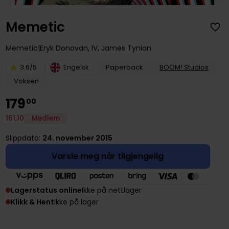
Memetic
Memetic
Eryk Donovan
,
IV, James Tynion
3.6/5
Engelsk
Paperback
BOOM! Studios
Voksen
179
00
161
,
10
Medlem
Slippdato:
24. november 2015
Varsle meg når tilgjengelig
Lagerstatus online
Ikke på nettlager
Klikk & Hent
Ikke på lager