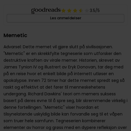
3.5
/5
Les anmeldelser
Memetic
Advarsel: Dette memet vil gjøre slutt på sivilisasjonen.
"Memetic" er en skrekkfylte tegneserie som utforsker den
destruktive kraften av virale memer. Historien, skrevet av
James Tynion IV og illustrert av Eryk Donovan, tar deg med
på en reise hvor et enkelt bilde på internett utløser en
apokalypse. Innen 72 timer har dette memet spredt seg så
raskt og effektivt at det fører til menneskehetens
undergang. Richard Dawkins' teori om memers suksess
basert på deres evne til å spre seg, blir skremmende virkelig i
denne fortellingen. "Memetic" viser hvordan et
tilsynelatende uskyldig bilde kan forvandle seg til et våpen
som truer hele samfunn. Tegneserien kombinerer
elementer av horror og grøss med en dypere refleksjon over