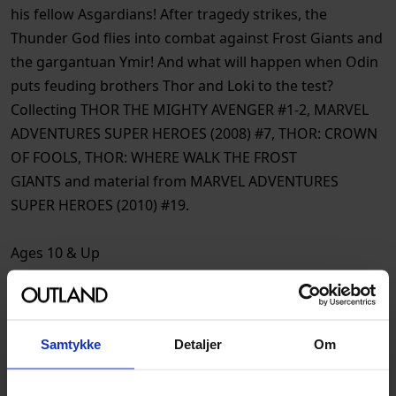
his fellow Asgardians! After tragedy strikes, the
Thunder God flies into combat against Frost Giants and
the gargantuan Ymir! And what will happen when Odin
puts feuding brothers Thor and Loki to the test?
Collecting THOR THE MIGHTY AVENGER #1-2, MARVEL
ADVENTURES SUPER HEROES (2008) #7, THOR: CROWN
OF FOOLS, THOR: WHERE WALK THE FROST
GIANTS and material from MARVEL ADVENTURES
SUPER HEROES (2010) #19.
Ages 10 & Up
Spesifikasjoner
Samtykke
Detaljer
Om
Varenummer
9781302926854
Opprinnelsesland :
USA