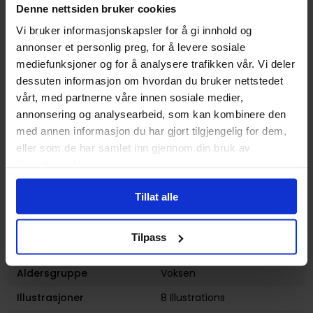
Denne nettsiden bruker cookies
Format
Paperback
Vi bruker informasjonskapsler for å gi innhold og
Serie
Marvel-Verse
annonser et personlig preg, for å levere sosiale
Forfattere
Andrea Di Vito
,
Chris
mediefunksjoner og for å analysere trafikken vår. Vi deler
Samnee
og
Rodney
dessuten informasjon om hvordan du bruker nettstedet
Buchemi
vårt, med partnerne våre innen sosiale medier,
annonsering og analysearbeid, som kan kombinere den
Sjanger
Science-Fiction
,
Superhelt
med annen informasjon du har gjort tilgjengelig for dem,
og
Fantasy
eller som de har samlet inn gjennom din bruk av
Illustratør
Chris Samnee
tjenestene deres.
Antall Sider
128
Tillat alle
Utgiver
Marvel Comics
Lanseringsdato
14.12.2021
Tilpass
(dd.mm.yyyy)
Aldersgruppe
Voksen
Illustrasjoner
8 Illustrations