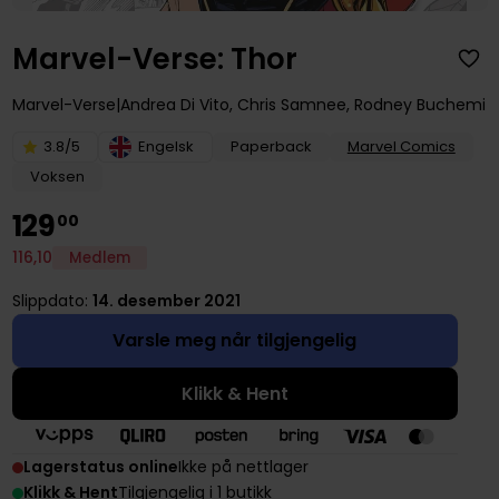
Marvel-Verse: Thor
Marvel-Verse
Andrea Di Vito
,
Chris Samnee
,
Rodney Buchemi
3.8/5
Engelsk
Paperback
Marvel Comics
Voksen
129
00
116
,
10
Medlem
Slippdato:
14. desember 2021
Varsle meg når tilgjengelig
Klikk & Hent
Lagerstatus online
Ikke på nettlager
Klikk & Hent
Tilgjengelig i 1 butikk