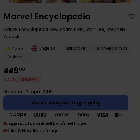
Marvel Encyclopedia
Marvel Encyclopedia New
Adam Bray
,
Stan Lee
,
Stephen
Wiacek
4.4/5
Engelsk
Hardcover
Marvel Comics
Voksen
449
00
112
,
25
Medlem
Slippdato:
2. april 2019
Varsle meg når tilgjengelig
Lagerstatus online
Ikke på nettlager
Klikk & Hent
Ikke på lager