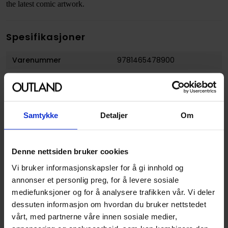
the latest comic artwork.
Spesifikasjoner
Varenummer
9781465478900
Vekt (Kg) :
2.619000
Opprinnelsesland :
USA
Format
Hardcover
Samtykke
Detaljer
Om
Serie
Marvel Encyclopedia New
Forfattere
Adam Bray
,
Stan Lee
og
Denne nettsiden bruker cookies
Stephen Wiacek
Vi bruker informasjonskapsler for å gi innhold og
Genre
Superhelt
annonser et personlig preg, for å levere sosiale
mediefunksjoner og for å analysere trafikken vår. Vi deler
Illustratør
Various
dessuten informasjon om hvordan du bruker nettstedet
Antall Sider
448
vårt, med partnerne våre innen sosiale medier,