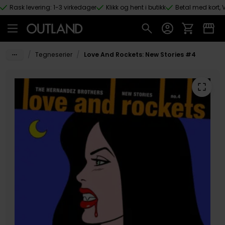
Rask levering: 1-3 virkedager
Klikk og hent i butikk
Betal med kort, V
Hopp til hovedinnhold
/
/
Tegneserier
Love And Rockets: New Stories #4