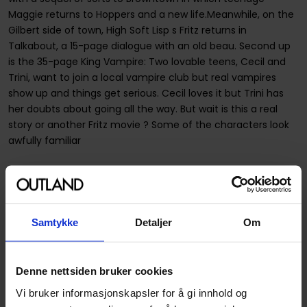
Maggie returns to Hoppers and a new life.Meanwhile, on the
Gilbert side of town, High Soft Lisp s Fritz returns in
Talkabout, a 15-page dialogue with an old beau. Second up
is the 35-page King Vampire: Two lovable teens, Cecil and
Trini, want to join a local vampire club but real vampires
show up and things get serious. Cecil loves it but Trini has
her doubts about going all the way. But wait is this a real
story or another Fritz movie ? Some of the characters look
awfully familiar
Spesifikasjoner
SKU
9781606994900
Samtykke
Detaljer
Om
Vekt (Kg) :
0.335000
Opprinnelsesland :
USA
Denne nettsiden bruker cookies
Format
Paperback
Vi bruker informasjonskapsler for å gi innhold og