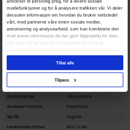
annonser et personlig preg, for å levere sosiale
Serie
Love and Rockets
mediefunksjoner og for å analysere trafikken vår. Vi deler
Forfattere
Gilbert Hernandez
og
Jaime
dessuten informasjon om hvordan du bruker nettstedet
Hernandez
vårt, med partnerne våre innen sosiale medier,
Sjanger
Litterær
annonsering og analysearbeid, som kan kombinere den
med annen informasjon du har gjort tilgjengelig for dem,
Antall Sider
104
eller som de har samlet inn gjennom din bruk av
Utgiver
Fantagraphics Books
tjenestene deres.
Lanseringsdato
20.10.2011
Tillat alle
(dd.mm.yyyy)
Volum
4
Tilpass
Aldersgruppe
Voksen
Illustrasjoner
1 Illustrations
Avansert Format
Paperback
Språk
Engelsk
Leverandørstatus
Ikke i trykk