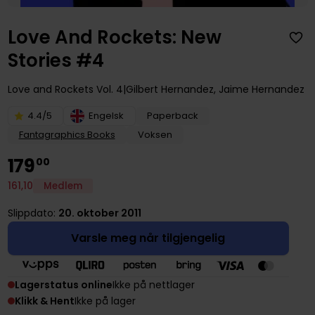
Love And Rockets: New
Stories #4
Love and Rockets
Vol. 4
Gilbert Hernandez
,
Jaime Hernandez
4.4/5
Engelsk
Paperback
Fantagraphics Books
Voksen
179
00
161
,
10
Medlem
Slippdato:
20. oktober 2011
Varsle meg når tilgjengelig
Lagerstatus online
Ikke på nettlager
Klikk & Hent
Ikke på lager