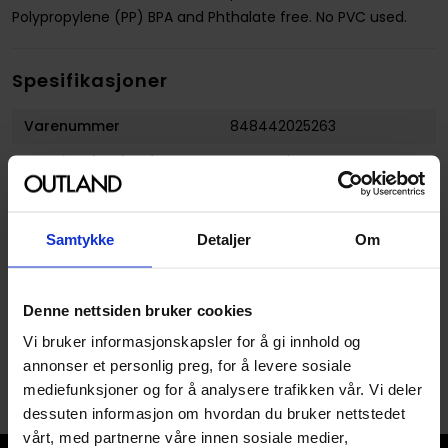
Polypropylene (PP) BPA and Phthalate free. No PVC used.
Spesifikasjoner
Varenummer
848442025263
Opprinnelsesland :
Danmark
Format
Tilbehør
Serie
LEGO Oppbevaring
Samtykke
Detaljer
Om
Utgiver
Room Copenhagen
Denne nettsiden bruker cookies
Vi bruker informasjonskapsler for å gi innhold og
annonser et personlig preg, for å levere sosiale
mediefunksjoner og for å analysere trafikken vår. Vi deler
dessuten informasjon om hvordan du bruker nettstedet
vårt, med partnerne våre innen sosiale medier,