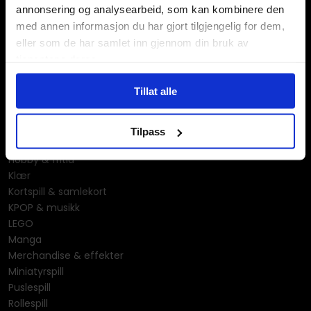
annonsering og analysearbeid, som kan kombinere den
med annen informasjon du har gjort tilgjengelig for dem,
eller som de har samlet inn gjennom din bruk av
tjenestene deres.
Våre kategorier
Tillat alle
Brettspill
Bøker
Tilpass
Godteri, mat & drikke
Hobby & fritid
Klær
Kortspill & samlekort
KPOP & musikk
LEGO
Manga
Merchandise & effekter
Miniatyrspill
Puslespill
Rollespill