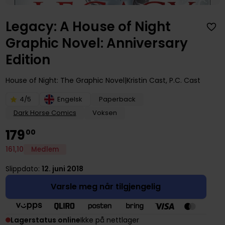
Legacy: A House of Night
Graphic Novel: Anniversary
Edition
House of Night: The Graphic Novel
Kristin Cast
,
P.C. Cast
4/5
Engelsk
Paperback
Dark Horse Comics
Voksen
179
00
161
,
10
Medlem
Slippdato:
12. juni 2018
Varsle meg når tilgjengelig
Lagerstatus online
Ikke på nettlager