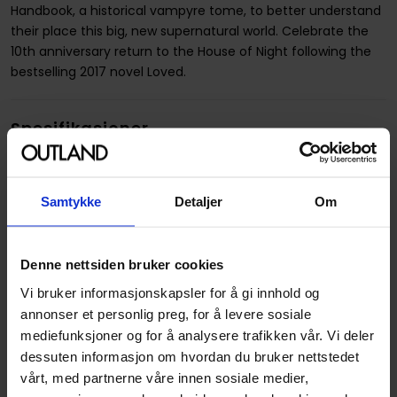
Handbook, a historical vampyre tome, to better understand
their place this big, new supernatural world. Celebrate the
10th anniversary return to the House of Night following the
bestselling 2017 novel Loved.
Spesifikasjoner
Varenummer
9781506707174
Opprinnelsesland :
USA
Samtykke
Detaljer
Om
Format
Paperback
Serie
House of Night: The
Denne nettsiden bruker cookies
Graphic Novel
Vi bruker informasjonskapsler for å gi innhold og
Forfattere
Kristin Cast
og
P.C. Cast
annonser et personlig preg, for å levere sosiale
mediefunksjoner og for å analysere trafikken vår. Vi deler
Sjanger
Fantasy
dessuten informasjon om hvordan du bruker nettstedet
Antall Sider
136
vårt, med partnerne våre innen sosiale medier,