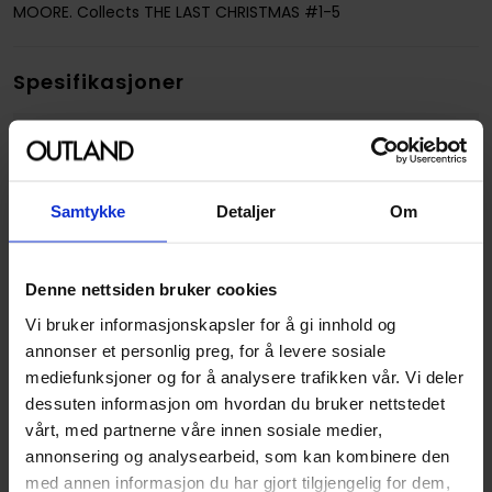
MOORE. Collects THE LAST CHRISTMAS #1-5
Spesifikasjoner
Varenummer
9781607068211
Vekt (Kg) :
0.644000
Opprinnelsesland :
USA
Samtykke
Detaljer
Om
Format
Hardcover
Serie
Last Christmas
Denne nettsiden bruker cookies
Forfattere
Brian Posehn
og
Gerry
Vi bruker informasjonskapsler for å gi innhold og
Duggan
annonser et personlig preg, for å levere sosiale
mediefunksjoner og for å analysere trafikken vår. Vi deler
Illustratør
Rick Remender
dessuten informasjon om hvordan du bruker nettstedet
Antall Sider
176
vårt, med partnerne våre innen sosiale medier,
annonsering og analysearbeid, som kan kombinere den
Utgiver
Image Comics
med annen informasjon du har gjort tilgjengelig for dem,