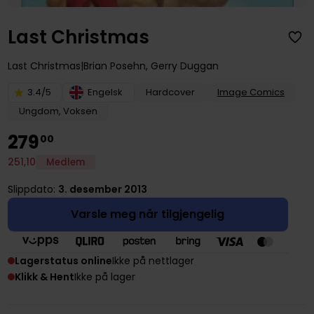
Last Christmas
Last Christmas
Brian Posehn
,
Gerry Duggan
3.4/5
Engelsk
Hardcover
Image Comics
Ungdom, Voksen
279
00
251
,
10
Medlem
Slippdato:
3. desember 2013
Varsle meg når tilgjengelig
Lagerstatus online
Ikke på nettlager
Klikk & Hent
Ikke på lager