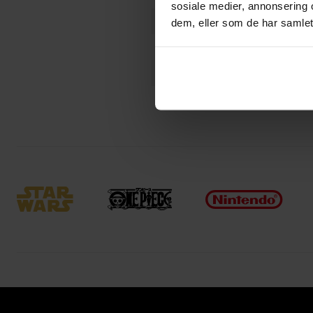
sosiale medier, annonsering 
Forfattere
dem, eller som de har samlet
Utgiver
Avansert Format
Produsent