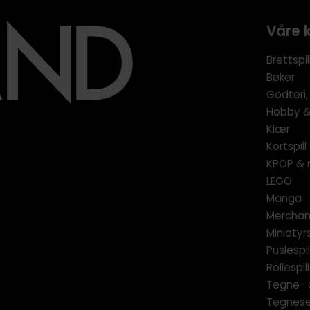
Våre 
Brettspil
Bøker
Godteri,
Hobby & 
Klær
Kortspil
KPOP & 
LEGO
Manga
Merchan
Miniatyrs
Puslespil
Rollespill
Tegne- 
Tegnese