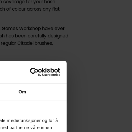
h coverage for your base
ch of colour across any flat
bres Games Workshop have ever
ush has been carefully designed
 regular Citadel brushes,
Om
iale mediefunksjoner og for å
 med partnerne våre innen