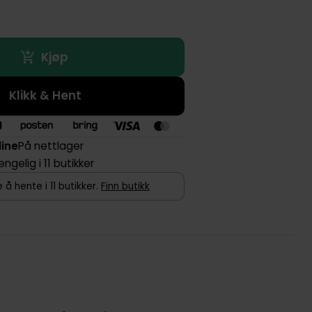
Kjøp
Klikk & Hent
line
På nettlager
jengelig i 11 butikker
 å hente i 11 butikker.
Finn butikk