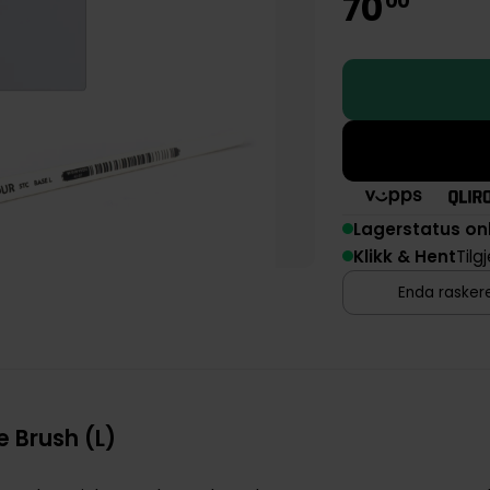
70
00
Lagerstatus on
Klikk & Hent
Tilg
Enda raskere
e Brush (L)