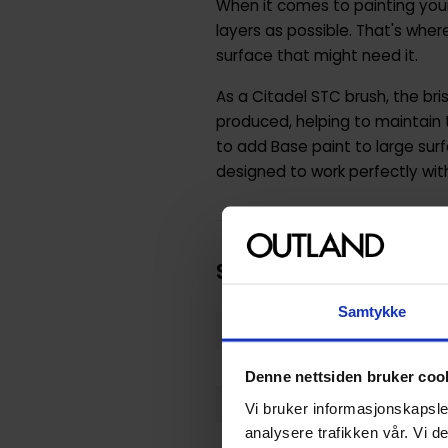
When it comes to painting you
layers as possible. That's wher
surface that might need it.
As a Citadel STC brush, the b
produced, helping to maintain t
to add Base paint to large surf
designed to work perfectly wit
Spesifikasjoner
Samtykke
Varenummer
Opprinnelsesland :
Denne nettsiden bruker coo
Format
Vi bruker informasjonskapsler
analysere trafikken vår. Vi 
Serie