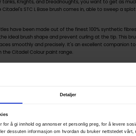
r tanks, Knights, and Dreadnoughts, you want to get as muc
e Citadel's STC L Base brush comes in, able to sweep a splot
ristles have been made out of the finest 100% synthetic fi
he ideal brush shape and prevent curling at the tip. This br
aces smoothly and precisely. It's an excellent companion to
h the Citadel Colour paint range.
Detaljer
5011921144778
Den dominikanske republikk
kies
Pensel
 for å gi innhold og annonser et personlig preg, for å levere sos
deler dessuten informasjon om hvordan du bruker nettstedet vårt,
Games Workshop Citadel