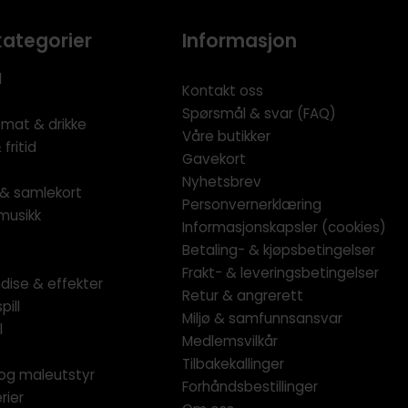
kategorier
Informasjon
l
Kontakt oss
Spørsmål & svar (FAQ)
 mat & drikke
Våre butikker
fritid
Gavekort
Nyhetsbrev
l & samlekort
Personvernerklæring
musikk
Informasjonskapsler (cookies)
Betaling- & kjøpsbetingelser
Frakt- & leveringsbetingelser
dise & effekter
Retur & angrerett
pill
Miljø & samfunnsansvar
l
Medlemsvilkår
Tilbakekallinger
og maleutstyr
Forhåndsbestillinger
rier