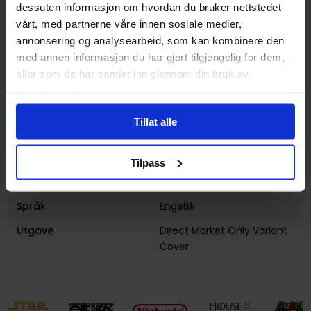
dessuten informasjon om hvordan du bruker nettstedet
Opprinnelsesland :
USA
vårt, med partnerne våre innen sosiale medier,
annonsering og analysearbeid, som kan kombinere den
Format
Paperback
med annen informasjon du har gjort tilgjengelig for dem,
Serie
Kick-Ass
eller som de har samlet inn gjennom din bruk av
tjenestene deres.
Forfattere
John Romita Jr.
og
Mark
Millar
Tillat alle
Utgiver
Marvel Comics
Volum
2
Tilpass
Avansert Format
Paperback
Språk
Engelsk
Utgave
Direct Market Only Variant
Cover