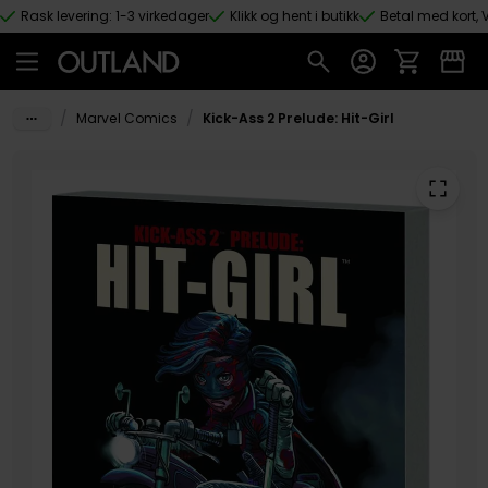
Rask levering: 1-3 virkedager
Klikk og hent i butikk
Betal med kort, V
Hopp til hovedinnhold
/
/
Marvel Comics
Kick-Ass 2 Prelude: Hit-Girl