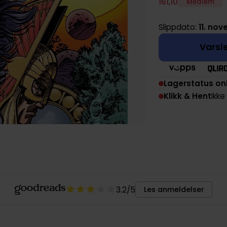
161
,
10
Medlem
Slippdato:
11. no
Varsle
Lagerstatus on
Klikk & Hent
Ikke
3.2
/5
Les anmeldelser