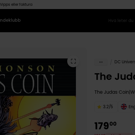
Vipps eller faktura
ndeklubb
/
DC Univer
The Jud
The Judas Coin
W
3.2/5
En
179
00