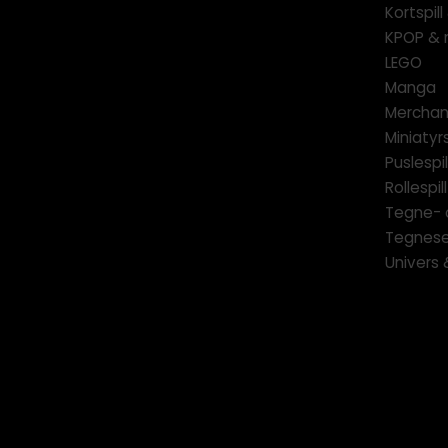
Kortspil
KPOP & 
LEGO
Manga
Merchan
Miniatyrs
Puslespil
Rollespill
Tegne- 
Tegnese
Univers