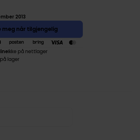
vember 2013
 meg når tilgjengelig
line
Ikke på nettlager
 på lager