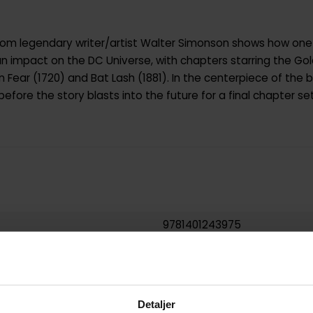
om legendary writer/artist Walter Simonson shows how one 
 impact on the DC Universe, with chapters starring the Gold
ain Fear (1720) and Bat Lash (1881). In the centerpiece of t
efore the story blasts into the future for a final chapter set
9781401243975
0.194000
USA
Paperback
Detaljer