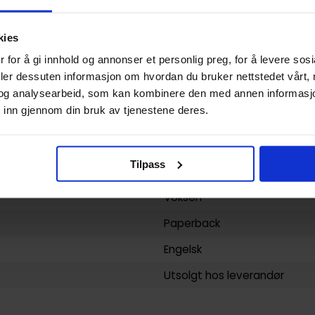
The Judas Coin
kies
Walt Simonson
 for å gi innhold og annonser et personlig preg, for å levere sos
Superhelt
deler dessuten informasjon om hvordan du bruker nettstedet vårt,
Walt Simonson
og analysearbeid, som kan kombinere den med annen informasjon d
 inn gjennom din bruk av tjenestene deres.
104
DC Comics
Tilpass
yy)
11.11.2013
Voksen
Paperback
Engelsk
Utsolgt hos leverandør