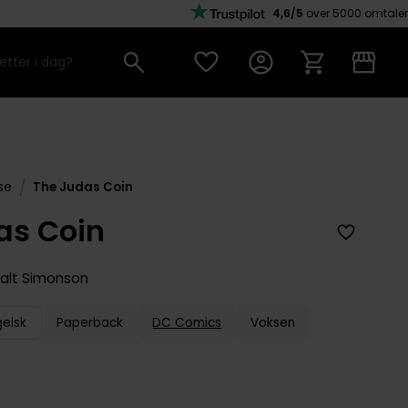
4,6/5
over 5000 omtaler
/
se
The Judas Coin
as Coin
alt Simonson
gelsk
Paperback
DC Comics
Voksen