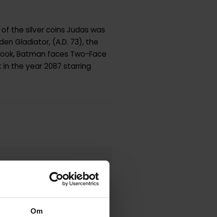
of the silver coins Judas was
en Gladiator, (A.D. 73), the
he book, Batman faces Two-Face
 in the year 2087 starring
Om