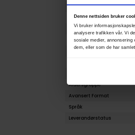
Serie
Denne nettsiden bruker coo
Forfattere
Vi bruker informasjonskapsler
Sjanger
analysere trafikken vår. Vi 
Illustratør
sosiale medier, annonsering 
dem, eller som de har samlet
Antall Sider
Publisher
Lanseringsdato (dd.mm.yy
Aldersgruppe
Avansert Format
Språk
Leverandørstatus