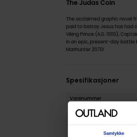
The Judas Coin
The acclaimed graphic novel fr
paid to betray Jesus has had an
Viking Prince (A.D. 1000), Capt
in an epic, present-day battle b
Manhunter 2070!
Spesifikasjoner
Varenummer
Vekt (Kg) :
Opprinnelsesland :
Format
Samtykke