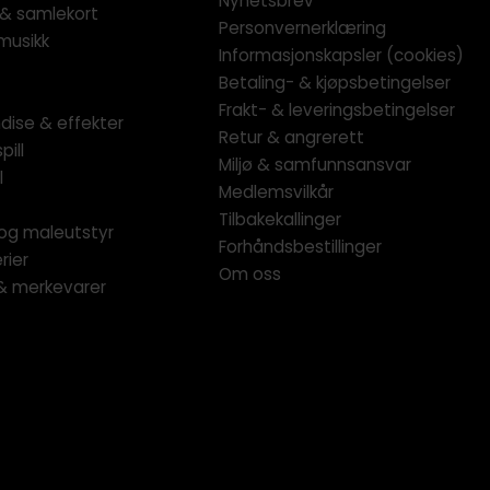
Nyhetsbrev
l & samlekort
Personvernerklæring
musikk
Informasjonskapsler (cookies)
Betaling- & kjøpsbetingelser
Frakt- & leveringsbetingelser
dise & effekter
Retur & angrerett
pill
Miljø & samfunnsansvar
l
Medlemsvilkår
Tilbakekallinger
og maleutstyr
Forhåndsbestillinger
rier
Om oss
 & merkevarer