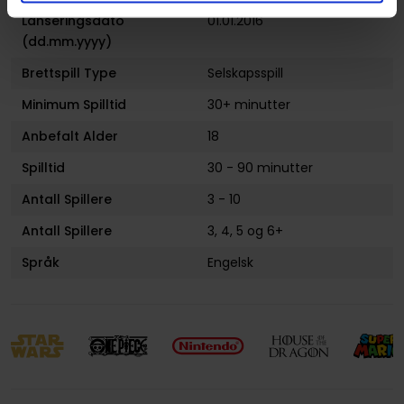
Lanseringsdato
01.01.2016
(dd.mm.yyyy)
Brettspill Type
Selskapsspill
Minimum Spilltid
30+ minutter
Anbefalt Alder
18
Spilltid
30 - 90 minutter
Antall Spillere
3 - 10
Antall Spillere
3
,
4
,
5
og
6+
Språk
Engelsk