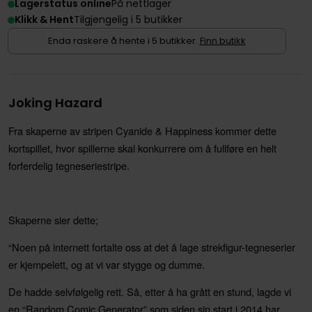
Lagerstatus online
På nettlager
Klikk & Hent
Tilgjengelig i 5 butikker
Enda raskere å hente i 5 butikker.
Finn butikk
Joking Hazard
Fra skaperne av stripen Cyanide & Happiness kommer dette
kortspillet, hvor
spillerne
skal konkurrere om å fullføre en helt
forferdelig
tegneseriestripe
.
Skaperne sier dette;
“Noen på internett fortalte oss at det å lage strekfigur-tegneserier
er kjempelett, og at vi var stygge og dumme.
De hadde selvfølgelig rett. Så, etter å h
a
gråt
t
en stund, lagde vi
en “Random Comic Generator” som siden sin start i 2014 har