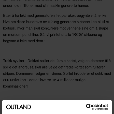
underhold millioner med sin maskin genererte humor.
Etter å ha lekt med generatoren i et par uker, begynte vi å tenke.
Hva om disse hundrevis av tilfeldig genererte stripene kan bli til et
kortspill, hvor man skal konkurrere mot vennene sine om å skape
en morsom punchline. Så, vi printet ut alle “RCG” stripene og
begynte å leke med dem.”
Trekk syv kort. Dekket spiller det første kortet, velg en dommer til å
spille det andre, så skal alle velge det tredje kortet som fullfører
stripen. Dommeren velger en vinner. Spillet inkluderer et dekk med
260 unike kort - dette tilsvarer 15.4 millioner mulige
kombinasjoner!
Husk kortlommer (sleeves)!
Ta vare på kortene som følger med i dette spillet! Vi