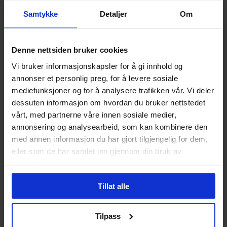
anbefaler at kortene legges i kortlommer for å redusere
Samtykke
Detaljer
Om
slitasje, samt gjøre stokkingen lettere! Nedenfor ser du
kortlommene vi anbefaler til dette spillet:
7 stk:
Paladin Percival Board Game Sleeves 63,5x89
Denne nettsiden bruker cookies
mm (55)
Vi bruker informasjonskapsler for å gi innhold og
annonser et personlig preg, for å levere sosiale
Spesifikasjoner
mediefunksjoner og for å analysere trafikken vår. Vi deler
dessuten informasjon om hvordan du bruker nettstedet
Varenummer
859364006001
vårt, med partnerne våre innen sosiale medier,
annonsering og analysearbeid, som kan kombinere den
Opprinnelsesland :
USA
med annen informasjon du har gjort tilgjengelig for dem,
Format
Grunnsett
eller som de har samlet inn gjennom din bruk av
tjenestene deres.
Serie
Joking Hazard
Sjanger
Humor
Tillat alle
Utgiver
Explosm Games
Tilpass
Anbefalt Antall Spillere
3 - 7