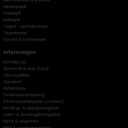
Merchandise & effekter
Miniatyrspill
Puslespill
Rollespill
Tegne- og maleutstyr
Tegneserier
Univers & merkevarer
Informasjon
Kontakt oss
Spørsmål & svar (FAQ)
Våre butikker
Gavekort
Nyhetsbrev
Personvernerklæring
Informasjonskapsler (cookies)
Betaling- & kjøpsbetingelser
Frakt- & leveringsbetingelser
Retur & angrerett
Miljø & samfunnsansvar