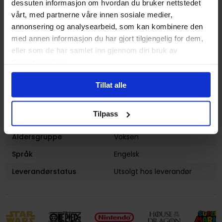
dessuten informasjon om hvordan du bruker nettstedet
vårt, med partnerne våre innen sosiale medier,
Sjanger
Horror og Grøss
,
Krim og
annonsering og analysearbeid, som kan kombinere den
Mysterier
,
Overnaturlig
og
Superhelt
med annen informasjon du har gjort tilgjengelig for dem,
eller som de har samlet inn gjennom din bruk av
Antall Sider
352
tjenestene deres.
Utgiver
DC Comics
Tillat alle
Lanseringsdato
15.03.2022
(dd.mm.yyyy)
Tilpass
Volum
26
Aldersgruppe
Voksen
Språk
Engelsk
Leverandørstatus
Utsolgt hos leverandør