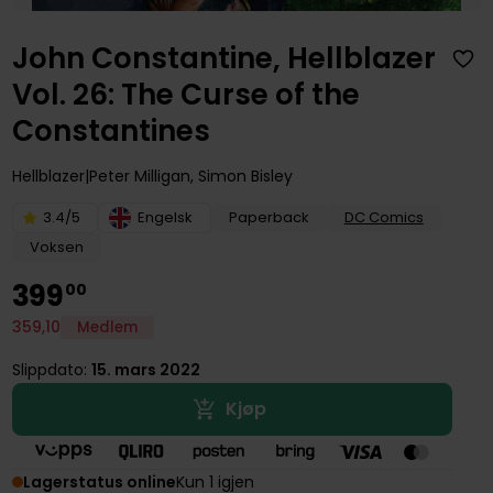
John Constantine, Hellblazer
Vol. 26: The Curse of the
Constantines
Hellblazer
Peter Milligan
,
Simon Bisley
3.4/5
Engelsk
Paperback
DC Comics
Voksen
399
00
359
,
10
Medlem
Slippdato:
15. mars 2022
Kjøp
Lagerstatus online
Kun 1 igjen