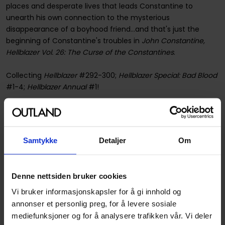
places and desperate lives that leads Constantine to
unearth his own connection to the mysterious
disappearance of a boyhood friend...and that's just the
beginning of Constantine's troubles in
John Constantine,
Hellblazer Vol. 26: The Curse of the Constantines
.
Collecting
Hellblazer
#292-300;
Hellblazer Special: Bad Blood
#1-4;
Hellblazer Annual
#1!
Spesifikasjoner
Samtykke
Detaljer
Om
SKU
9781779514981
Country of Manufacture
USA
Denne nettsiden bruker cookies
Format
Paperback
Vi bruker informasjonskapsler for å gi innhold og
Serie
Hellblazer
annonser et personlig preg, for å levere sosiale
Forfattere
Peter Milligan
og
Simon
mediefunksjoner og for å analysere trafikken vår. Vi deler
Bisley