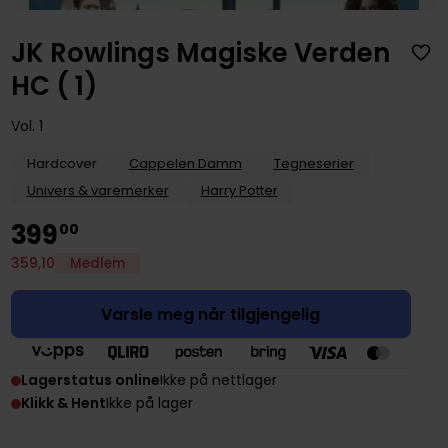
JK Rowlings Magiske Verden
HC ( 1)
Vol. 1
Hardcover
Cappelen Damm
Tegneserier
Univers & varemerker
Harry Potter
399
00
359
,
10
Medlem
Varsle meg når tilgjengelig
Lagerstatus online
Ikke på nettlager
Klikk & Hent
Ikke på lager