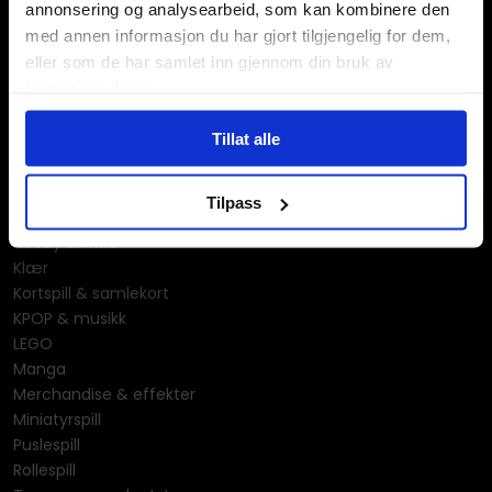
annonsering og analysearbeid, som kan kombinere den
med annen informasjon du har gjort tilgjengelig for dem,
eller som de har samlet inn gjennom din bruk av
tjenestene deres.
Våre kategorier
Tillat alle
Brettspill
Bøker
Tilpass
Godteri, mat & drikke
Hobby & fritid
Klær
Kortspill & samlekort
KPOP & musikk
LEGO
Manga
Merchandise & effekter
Miniatyrspill
Puslespill
Rollespill