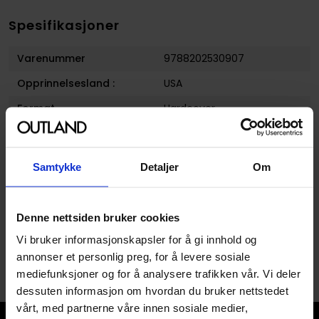
Spesifikasjoner
Varenummer
9788202530907
Opprinnelsesland :
USA
Format
Hardcover
Utgiver
Cappelen Damm
Volum
1
Samtykke
Detaljer
Om
Avansert Format
Hardcover
Denne nettsiden bruker cookies
Vi bruker informasjonskapsler for å gi innhold og
annonser et personlig preg, for å levere sosiale
mediefunksjoner og for å analysere trafikken vår. Vi deler
dessuten informasjon om hvordan du bruker nettstedet
vårt, med partnerne våre innen sosiale medier,