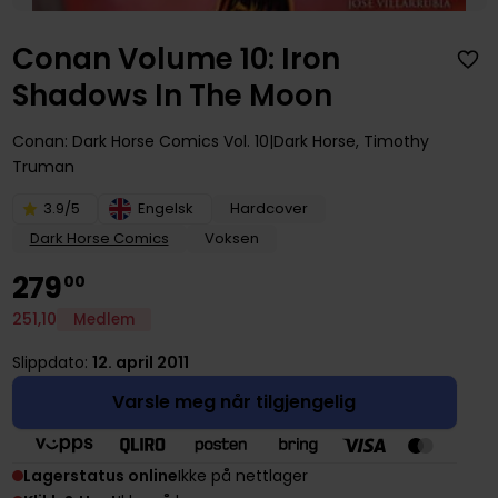
Conan Volume 10: Iron
Shadows In The Moon
Conan: Dark Horse Comics
Vol. 10
Dark Horse
,
Timothy
Truman
3.9/5
Engelsk
Hardcover
Dark Horse Comics
Voksen
279
00
251
,
10
Medlem
Slippdato:
12. april 2011
Varsle meg når tilgjengelig
Lagerstatus online
Ikke på nettlager