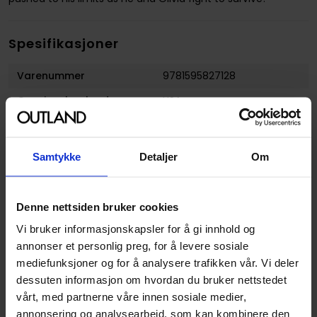
Spesifikasjoner
Varenummer
9781595827128
Opprinnelsesland :
USA
Format
Hardcover
Serie
Conan: Dark Horse Comics
Samtykke
Detaljer
Om
Forfattere
Dark Horse
og
Timothy
Truman
Denne nettsiden bruker cookies
Sjanger
Fantasy
Vi bruker informasjonskapsler for å gi innhold og
Illustratør
Tomás Giorello
annonser et personlig preg, for å levere sosiale
mediefunksjoner og for å analysere trafikken vår. Vi deler
Antall Sider
160
dessuten informasjon om hvordan du bruker nettstedet
Utgiver
Dark Horse Comics
vårt, med partnerne våre innen sosiale medier,
annonsering og analysearbeid, som kan kombinere den
Lanseringsdato
12.04.2011