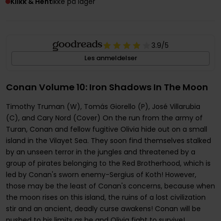
Klikk & Hent
Ikke på lager
3.9
/5
Les anmeldelser
Conan Volume 10: Iron Shadows In The Moon
Timothy Truman (W), Tomás Giorello (P), José Villarubia
(C), and Cary Nord (Cover) On the run from the army of
Turan, Conan and fellow fugitive Olivia hide out on a small
island in the Vilayet Sea. They soon find themselves stalked
by an unseen terror in the jungles and threatened by a
group of pirates belonging to the Red Brotherhood, which is
led by Conan's sworn enemy-Sergius of Koth! However,
those may be the least of Conan's concerns, because when
the moon rises on this island, the ruins of a lost civilization
stir and an ancient, deadly curse awakens! Conan will be
pushed to his limits as he and Olivia fight to survive!