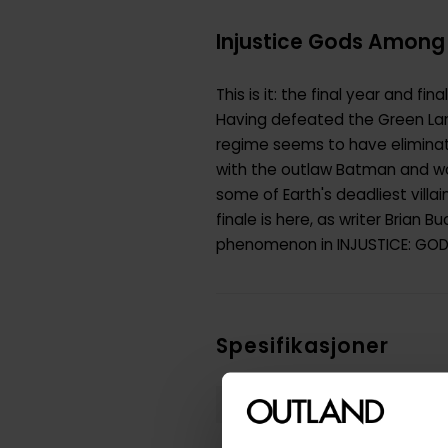
Injustice Gods Among U
This is it: the final year and f
Having defeated the Green Lan
regime seems to have eliminate
with the outlaw Batman and wor
some of Earth's deadliest villa
finale is here, as writer Brian
phenomenon in INJUSTICE: GODS
Spesifikasjoner
Varenummer
Vekt (Kg) :