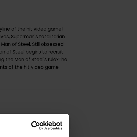
ryline of the hit video game!
ves, Superman's totalitarian
Man of Steel. Still obsessed
n of Steel begins to recruit
ng the Man of Steel's rule?The
vents of the hit video game