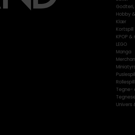
Godteri,
Hobby & 
Klær
Kortspil
KPOP & 
LEGO
Manga
Merchan
Miniatyrs
Puslespil
Rollespill
Tegne- 
Tegnese
Univers