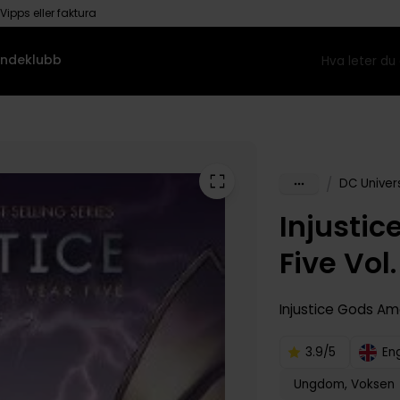
Vipps eller faktura
ndeklubb
/
DC Univer
Injusti
Five Vol.
Injustice Gods A
3.9/5
En
Ungdom, Voksen