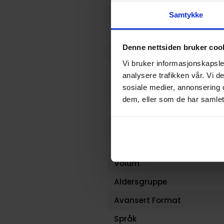
Opprinnelsesland :
Samtykke
Format
Denne nettsiden bruker coo
Serie
Vi bruker informasjonskapsler
Forfattere
analysere trafikken vår. Vi 
sosiale medier, annonsering 
Sjanger
dem, eller som de har samlet
Antall Sider
Utgiver
Lanseringsdato (dd.mm.yy
Volum
Aldersgruppe
Avansert Format
Språk