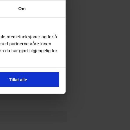
Om
iale mediefunksjoner og for å
 med partnerne våre innen
u har gjort tilgjengelig for
Tillat alle