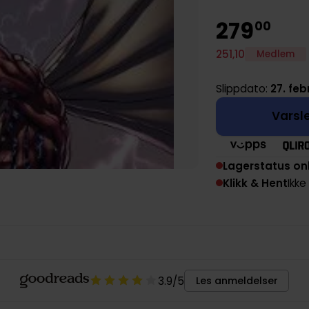
279
00
251
,
10
Medlem
Slippdato:
27. feb
Varsle
Lagerstatus on
Klikk & Hent
Ikke
3.9
/5
Les anmeldelser