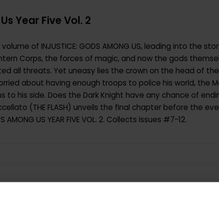
s Year Five Vol. 2
inal volume of INJUSTICE: GODS AMONG US, leading into the sto
tern Corps, the forces of magic, and now the gods themsel
d all threats. Yet uneasy lies the crown on the head of the 
ried about having enough troops to police his world, the Ma
ins to his side. Does the Dark Knight have any chance of endi
 Buccellato (THE FLASH) unveils the final chapter before the e
 AMONG US YEAR FIVE VOL. 2. Collects issues #7-12.
9781401268848
0.488000