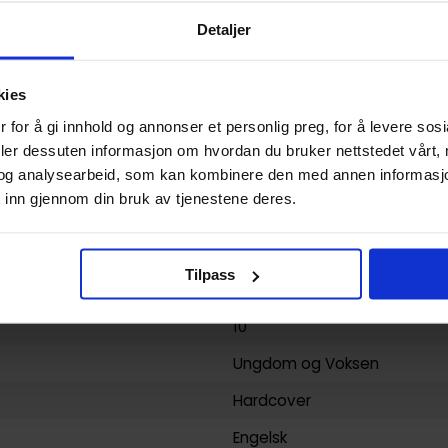
USA
Detaljer
Hardcover
kies
Injustice Gods Among Us
 for å gi innhold og annonser et personlig preg, for å levere sos
Brian Buccellato
deler dessuten informasjon om hvordan du bruker nettstedet vårt,
og analysearbeid, som kan kombinere den med annen informasjon d
Superhelt
 inn gjennom din bruk av tjenestene deres.
296
DC Comics
Tilpass
yy)
27.02.2017
10
Ungdom
og
Voksen
Hardcover
Engelsk