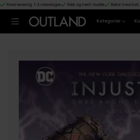
Rask levering: 1-3 virkedager
Klikk og hent i butikk
Betal med kort, 
Hopp til hovedinnhold
Kategorier
Ku