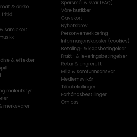
Spørsmål & svar (FAQ)
 mat & drikke
Våre butikker
fritid
Gavekort
Nyhetsbrev
l & samlekort
Personvernerklæring
musikk
Informasjonskapsler (cookies)
Betaling- & kjøpsbetingelser
Frakt- & leveringsbetingelser
dise & effekter
Retur & angrerett
pill
Miljø & samfunnsansvar
l
Medlemsvilkår
Tilbakekallinger
og maleutstyr
Forhåndsbestillinger
rier
Om oss
 & merkevarer