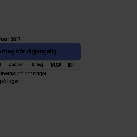
ruar 2017
 meg når tilgjengelig
line
Ikke på nettlager
 på lager