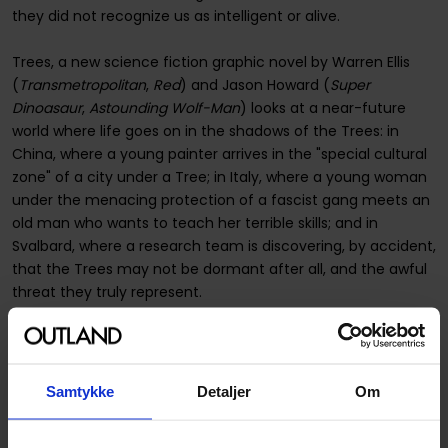
they did not recognize us as intelligent or alive.
Trees, a new science fiction graphic novel by Warren Ellis
(
Transmetropolitan
,
Red
) and Jason Howard (
Super
Dinoasaur
,
Astounding Wolf-Man
) looks at a near-future
world where life goes on in the shadows of the Trees: in
China, where a young painter arrives in the "special cultural
zone" of a city under a Tree; in Italy, where a young woman
under the menacing protection of a fascist gang meets an
old man who wants to teach her terrible skills; and in
Svalbard, where a research team is discovering, by accident,
that the Trees may not be dormant after all, and the awful
threat they truly represent.
Spesifikasjoner
Samtykke
Detaljer
Om
Varenummer
9781632152701