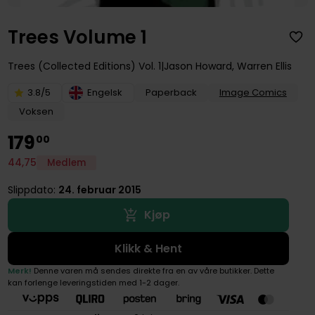
Trees Volume 1
Trees (Collected Editions)
Vol. 1
Jason Howard
,
Warren Ellis
3.8/5
Engelsk
Paperback
Image Comics
Voksen
179
00
44
,
75
Medlem
Slippdato:
24. februar 2015
Kjøp
Klikk & Hent
Merk!
Denne varen må sendes direkte fra en av våre butikker. Dette
kan forlenge leveringstiden med 1-2 dager.