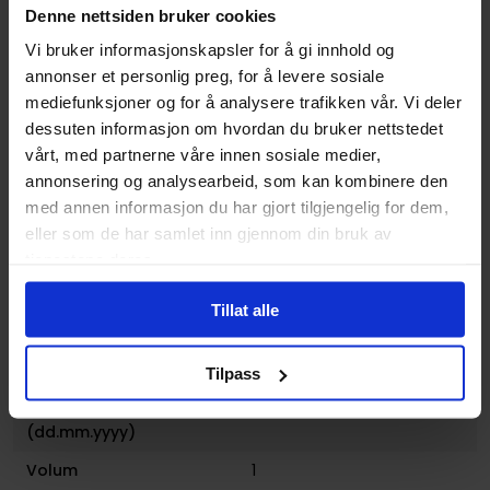
Weight
0.363000
Denne nettsiden bruker cookies
Opprinnelsesland :
USA
Vi bruker informasjonskapsler for å gi innhold og
annonser et personlig preg, for å levere sosiale
Format
Paperback
mediefunksjoner og for å analysere trafikken vår. Vi deler
Serie
Trees (Collected Editions)
dessuten informasjon om hvordan du bruker nettstedet
vårt, med partnerne våre innen sosiale medier,
Forfattere
Jason Howard
og
Warren
annonsering og analysearbeid, som kan kombinere den
Ellis
med annen informasjon du har gjort tilgjengelig for dem,
Sjanger
Dystopi
,
Horror og Grøss
og
eller som de har samlet inn gjennom din bruk av
Science-Fiction
tjenestene deres.
Illustratør
Jason Howard
Tillat alle
Antall Sider
160
Publisher
Image Comics
Tilpass
Lanseringsdato
24.02.2015
(dd.mm.yyyy)
Volum
1