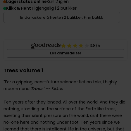
Lagerstatus online
Kun 2 igjen
Klikk & Hent
Tilgjengelig i 2 butikker
Enda raskere å hente i 2 butikker.
Finn butikk
3.8
/5
Les anmeldelser
Trees Volume 1
"For a gripping, near-future science-fiction tale, I highly
recommend
Trees
." -- Kirkus
Ten years after they landed. All over the world. And they did
nothing, standing on the surface of the Earth like trees,
exerting their silent pressure on the world, as if there were
no-one here and nothing under foot. Ten years since we
learned that there is intelligent life in the universe, but that