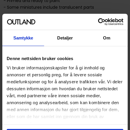
- Primed and ready to paint
- Some miniatures include translucent parts
This is a 2-count character pack.
Spesifikasjoner
Samtykke
Detaljer
Om
Varenummer
634482903919
Denne nettsiden bruker cookies
Opprinnelsesland :
Kina
Vi bruker informasjonskapsler for å gi innhold og
Format
Figur
annonser et personlig preg, for å levere sosiale
Serie
Critical Role Unpainted
mediefunksjoner og for å analysere trafikken vår. Vi deler
Miniatures
dessuten informasjon om hvordan du bruker nettstedet
vårt, med partnerne våre innen sosiale medier,
Forfattere
WizKids
annonsering og analysearbeid, som kan kombinere den
Utgiver
WizKids
med annen informasjon du har gjort tilgjengelig for dem,
eller som de har samlet inn gjennom din bruk av
Lanseringsdato
29.09.2021
tjenestene deres.
(dd.mm.yyyy)