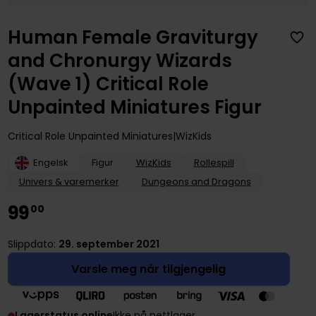
Human Female Graviturgy
and Chronurgy Wizards
(Wave 1) Critical Role
Unpainted Miniatures Figur
Critical Role Unpainted Miniatures
WizKids
Engelsk
Figur
WizKids
Rollespill
Univers & varemerker
Dungeons and Dragons
99
00
Slippdato:
29. september 2021
Varsle meg når tilgjengelig
Lagerstatus online
Ikke på nettlager