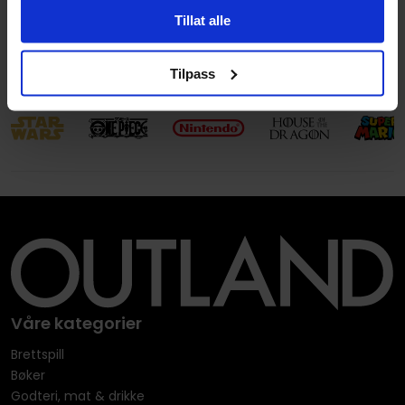
Avansert Format
Karakterer
Tillat alle
Språk
Engelsk
Tilpass
Våre kategorier
Brettspill
Bøker
Godteri, mat & drikke