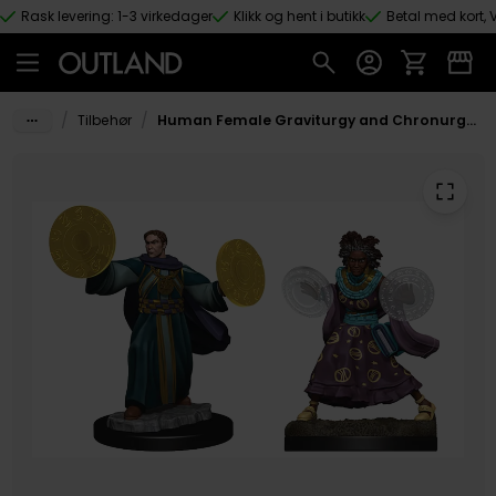
Rask levering: 1-3 virkedager
Klikk og hent i butikk
Betal med kort, V
Hopp til hovedinnhold
/
/
Tilbehør
Human Female Graviturgy and Chronurgy Wizards (Wave 1) Critical Role Unpainted Miniatures Figur