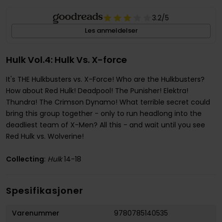
3.2
/5
Les anmeldelser
Hulk Vol.4: Hulk Vs. X-force
It's THE Hulkbusters vs. X-Force! Who are the Hulkbusters?
How about Red Hulk! Deadpool! The Punisher! Elektra!
Thundra! The Crimson Dynamo! What terrible secret could
bring this group together - only to run headlong into the
deadliest team of X-Men? All this - and wait until you see
Red Hulk vs. Wolverine!
Collecting
:
Hulk
14-18
Spesifikasjoner
Varenummer
9780785140535