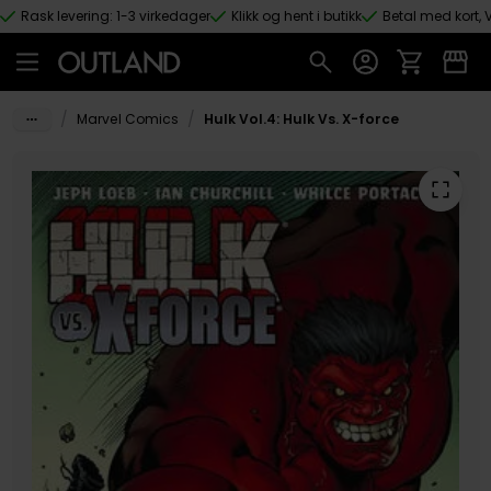
Rask levering: 1-3 virkedager
Klikk og hent i butikk
Betal med kort, V
Hopp til hovedinnhold
/
/
Marvel Comics
Hulk Vol.4: Hulk Vs. X-force