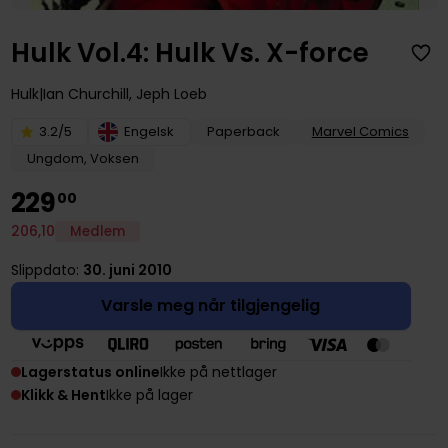
Hulk Vol.4: Hulk Vs. X-force
Hulk
Ian Churchill
,
Jeph Loeb
3.2/5
Engelsk
Paperback
Marvel Comics
Ungdom, Voksen
229
00
206
,
10
Medlem
Slippdato:
30. juni 2010
Varsle meg når tilgjengelig
Lagerstatus online
Ikke på nettlager
Klikk & Hent
Ikke på lager