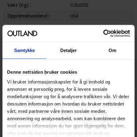
Vekt (Kg) :
0.351000
Opprinnelsesland :
USA
Format
Paperback
Serie
Hulk
Forfattere
Ian Churchill
og
Jeph Loeb
Samtykke
Detaljer
Om
Sjanger
Superhelt
Illustratør
Ian Churchill
Denne nettsiden bruker cookies
Antall Sider
160
Vi bruker informasjonskapsler for å gi innhold og
annonser et personlig preg, for å levere sosiale
Utgiver
Marvel Comics
mediefunksjoner og for å analysere trafikken vår. Vi deler
Lanseringsdato
30.06.2010
dessuten informasjon om hvordan du bruker nettstedet
(dd.mm.yyyy)
vårt, med partnerne våre innen sosiale medier,
annonsering og analysearbeid, som kan kombinere den
Volum
4
med annen informasjon du har gjort tilgjengelig for dem,
Aldersgruppe
Ungdom
og
Voksen
eller som de har samlet inn gjennom din bruk av