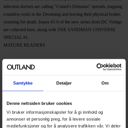
infection doctors are calling "Cotard's Delusion" spreads, trapping
countless souls in the Dreaming and leaving their physical bodies
yearning for death. Issues #1-6 of the new series from DC Vertigo
are collected here, along with THE SANDMAN UNIVERSE
SPECIAL #1.
MATURE READERS
Spesifikasjoner
Varenummer
9781401291358
Samtykke
Detaljer
Om
Opprinnelsesland :
USA
Format
Paperback
Denne nettsiden bruker cookies
Serie
Sandman universe
Vi bruker informasjonskapsler for å gi innhold og
Forfattere
Nalo Hopkinson
annonser et personlig preg, for å levere sosiale
mediefunksjoner og for å analysere trafikken vår. Vi deler
Sjanger
Overnaturlig