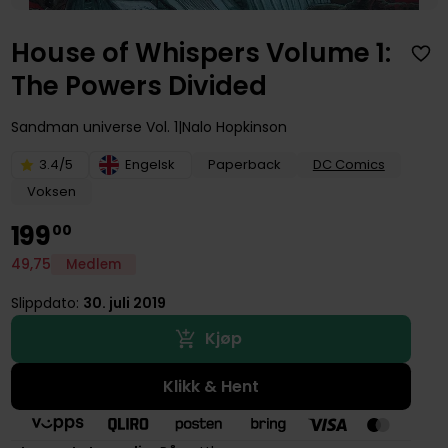
House of Whispers Volume 1:
The Powers Divided
Sandman universe
Vol. 1
Nalo Hopkinson
3.4/5
Engelsk
Paperback
DC Comics
Voksen
199
00
49
,
75
Medlem
Slippdato:
30. juli 2019
Kjøp
Klikk & Hent