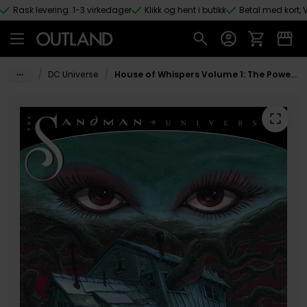
Rask levering: 1-3 virkedager
Klikk og hent i butikk
Betal med kort, V
Hopp til hovedinnhold
/
/
DC Universe
House of Whispers Volume 1: The Powers Divided