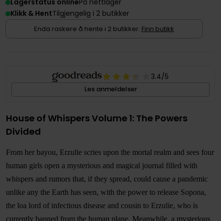
Lagerstatus online
På nettlager
Klikk & Hent
Tilgjengelig i 2 butikker
Enda raskere å hente i 2 butikker.
Finn butikk
3.4
/5
Les anmeldelser
House of Whispers Volume 1: The Powers
Divided
From her bayou, Erzulie scries upon the mortal realm and sees four
human girls open a mysterious and magical journal filled with
whispers and rumors that, if they spread, could cause a pandemic
unlike any the Earth has seen, with the power to release Sopona,
the loa lord of infectious disease and cousin to Erzulie, who is
currently banned from the human plane. Meanwhile, a mysterious