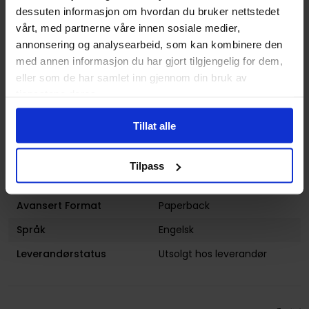
dessuten informasjon om hvordan du bruker nettstedet
Illustratør
Dominike "Domo" Stanton
vårt, med partnerne våre innen sosiale medier,
Antall Sider
200
annonsering og analysearbeid, som kan kombinere den
med annen informasjon du har gjort tilgjengelig for dem,
Utgiver
DC Comics
eller som de har samlet inn gjennom din bruk av
Lanseringsdato
30.07.2019
tjenestene deres.
(dd.mm.yyyy)
Tillat alle
Volum
1
Aldersgruppe
Voksen
Tilpass
Forsidekunstner
Sean Andrew Murray
Avansert Format
Paperback
Språk
Engelsk
Leverandørstatus
Utsolgt hos leverandør