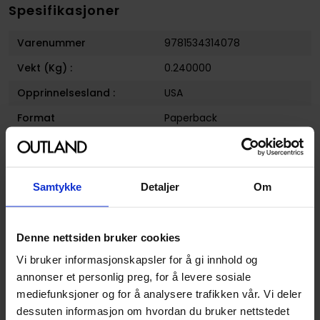
Spesifikasjoner
Varenummer
9781534314078
Vekt (Kg) :
0.240000
Opprinnelsesland :
USA
Format
Paperback
Serie
Hit-girl
Forfattere
Daniel Way
,
Gilbert
Hernandez
,
Goran Parlov
,
Samtykke
Detaljer
Om
Jaime Hernandez
,
Lewis
Trondheim
,
Marc Sobel
og
Mario Hernandez
Denne nettsiden bruker cookies
Sjanger
Media Tilknytning
og
Vi bruker informasjonskapsler for å gi innhold og
Superhelt
annonser et personlig preg, for å levere sosiale
mediefunksjoner og for å analysere trafikken vår. Vi deler
Illustratør
Goran Parlov
dessuten informasjon om hvordan du bruker nettstedet