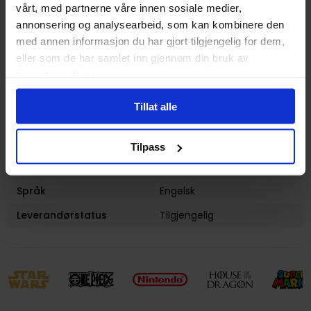
Antall Sider
112
vårt, med partnerne våre innen sosiale medier,
annonsering og analysearbeid, som kan kombinere den
Utgiver
Image Comics
med annen informasjon du har gjort tilgjengelig for dem,
Lanseringsdato
29.10.2019
eller som de har samlet inn gjennom din bruk av
(dd.mm.yyyy)
tjenestene deres.
Volum
5
Tillat alle
Aldersgruppe
Voksen
Forsidekunstner
Goran Parlov
Tilpass
Avansert Format
Paperback
Språk
Engelsk
Leverandørstatus
Tilgjengelig