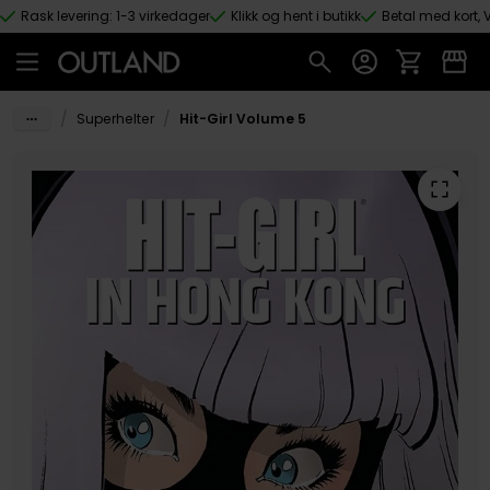
Rask levering: 1-3 virkedager
Klikk og hent i butikk
Betal med kort, V
Hopp til hovedinnhold
/
/
Superhelter
Hit-Girl Volume 5