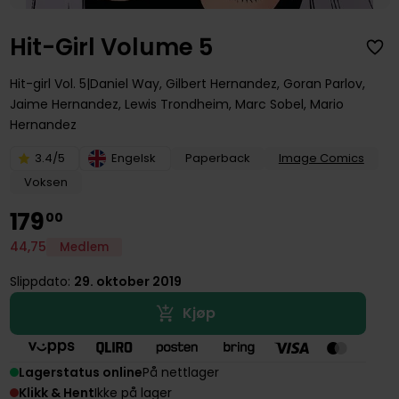
Hit-Girl Volume 5
Hit-girl
Vol. 5
Daniel Way
,
Gilbert Hernandez
,
Goran Parlov
,
Jaime Hernandez
,
Lewis Trondheim
,
Marc Sobel
,
Mario
Hernandez
3.4/5
Engelsk
Paperback
Image Comics
Voksen
179
00
44
,
75
Medlem
Slippdato:
29. oktober 2019
Kjøp
Lagerstatus online
På nettlager
Klikk & Hent
Ikke på lager