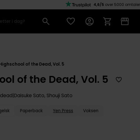
4,6/5
over 5000 omtaler
Highschool of the Dead, Vol. 5
ol of the Dead, Vol. 5
e dead
Daisuke Sato
,
Shouji Sato
gelsk
Paperback
Yen Press
Voksen