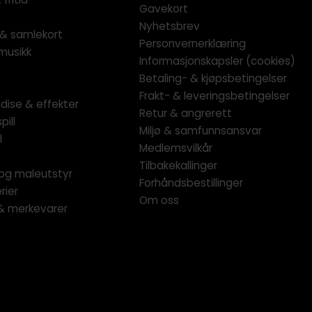
Gavekort
Nyhetsbrev
l & samlekort
Personvernerklæring
musikk
Informasjonskapsler (cookies)
Betaling- & kjøpsbetingelser
Frakt- & leveringsbetingelser
dise & effekter
Retur & angrerett
pill
Miljø & samfunnsansvar
l
Medlemsvilkår
Tilbakekallinger
og maleutstyr
Forhåndsbestillinger
rier
Om oss
 & merkevarer