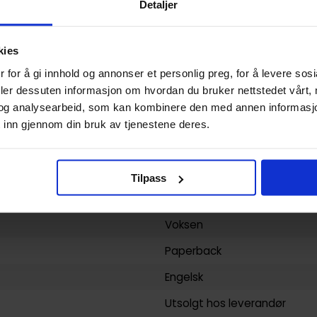
Detaljer
Highschool of the dead
Daisuke Sato
og
Shouji Sato
kies
Horror og Grøss
og
Overnatur
 for å gi innhold og annonser et personlig preg, for å levere sos
deler dessuten informasjon om hvordan du bruker nettstedet vårt,
Shouji Sato
og analysearbeid, som kan kombinere den med annen informasjon d
160
 inn gjennom din bruk av tjenestene deres.
Yen Press
yy)
23.01.2012
Tilpass
5
Voksen
Paperback
Engelsk
Utsolgt hos leverandør