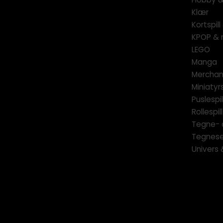
Klær
Kortspil
KPOP & 
LEGO
Manga
Merchan
Miniatyrs
Puslespil
Rollespill
Tegne- 
Tegnese
Univers