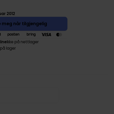
uar 2012
 meg når tilgjengelig
line
Ikke på nettlager
 på lager