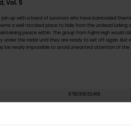
, Vol. 5
 join up with a band of survivors who have barricaded themse
ems a well-stocked place to hide from the undead lurking o
intaining peace within. The group from Fujimi High would rat
y under the radar until they are ready to set off again. But
y be nearly impossible to avoid unwanted attention of the w
9780316132466
0.231000
USA
Paperback