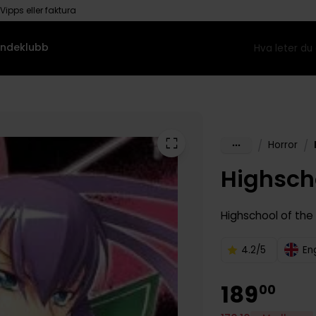
Vipps eller faktura
ndeklubb
/
/
Horror
Highscho
Highschool of th
4.2/5
En
189
00