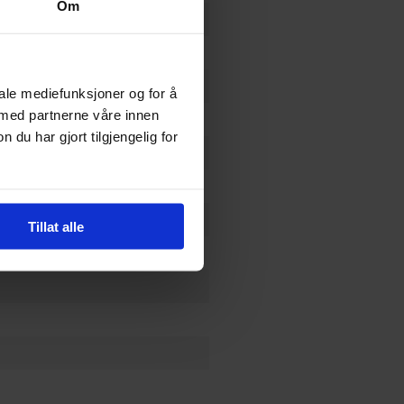
Om
lig
iale mediefunksjoner og for å
 med partnerne våre innen
u har gjort tilgjengelig for
Tillat alle