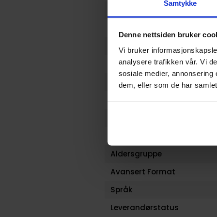
Samtykke
Serie
Forfattere
Denne nettsiden bruker coo
Sjanger
Vi bruker informasjonskapsler
analysere trafikken vår. Vi 
Illustratør
sosiale medier, annonsering 
Antall Sider
dem, eller som de har samlet
Utgiver
Lanseringsdato (dd.mm.yy
Volum
Aldersgruppe
Avansert Format
Språk
Leverandørstatus