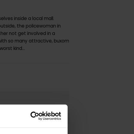
lves inside a local mall.
utside, the policewoman in
her not get involved in a
 with so many attractive, buxom
orst kind...