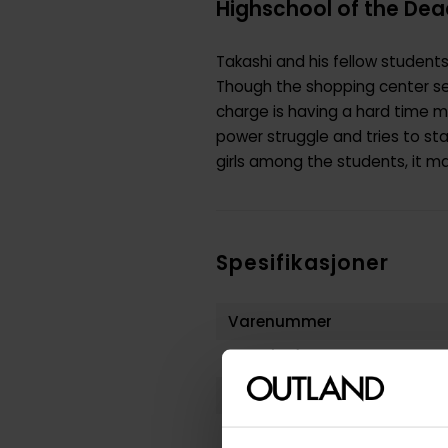
Highschool of the Dead
Takashi and his fellow students
Though the shopping center se
charge is having a hard time ma
power struggle and tries to sta
girls among the students, it ma
Spesifikasjoner
Varenummer
Vekt (Kg) :
Opprinnelsesland :
Format