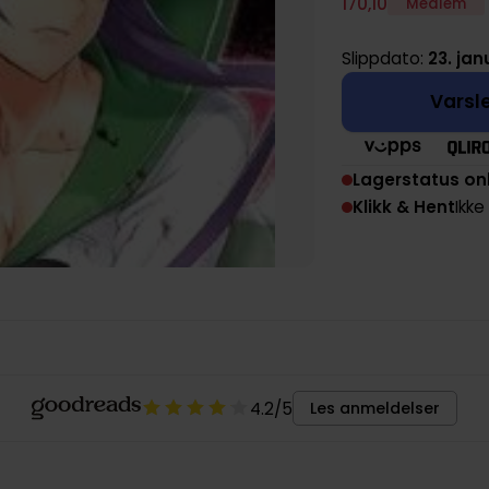
170
,
10
Medlem
Slippdato:
23. jan
Varsle
Lagerstatus on
Klikk & Hent
Ikke
4.2
/5
Les anmeldelser