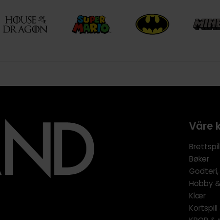
Våre 
Brettspil
Bøker
Godteri,
Hobby & 
Klær
Kortspil