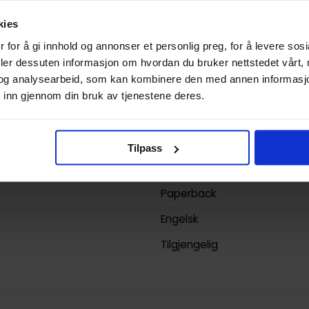
Highschool of the dead
kies
Daisuke Sato
og
Shouji Sato
 for å gi innhold og annonser et personlig preg, for å levere sos
deler dessuten informasjon om hvordan du bruker nettstedet vårt,
192
og analysearbeid, som kan kombinere den med annen informasjon d
Yen Press
 inn gjennom din bruk av tjenestene deres.
yy)
19.07.2011
3
Tilpass
Voksen
Paperback
Engelsk
Tilgjengelig