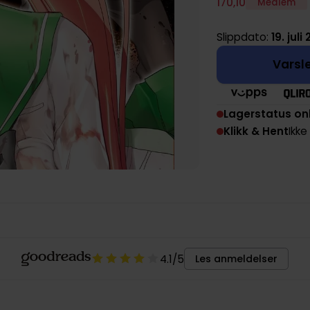
170
,
10
Medlem
Slippdato:
19. juli 
Varsle
Lagerstatus on
Klikk & Hent
Ikke
4.1
/5
Les anmeldelser