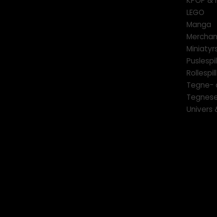
KPOP & 
LEGO
Manga
Merchan
Miniatyrs
Puslespil
Rollespill
Tegne- 
Tegnese
Univers