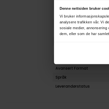
Serie
Denne nettsiden bruker coo
Forfattere
Vi bruker informasjonskapsler
analysere trafikken vår. Vi 
Antall Sider
sosiale medier, annonsering 
Utgiver
dem, eller som de har samlet
Lanseringsdato (dd.mm.yy
Volum
Aldersgruppe
Avansert Format
Språk
Leverandørstatus