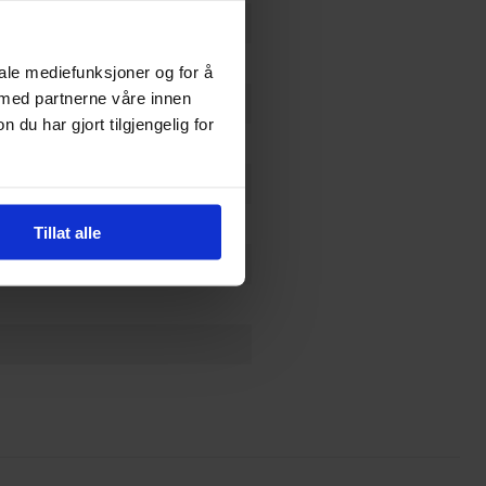
iale mediefunksjoner og for å
 med partnerne våre innen
u har gjort tilgjengelig for
Tillat alle