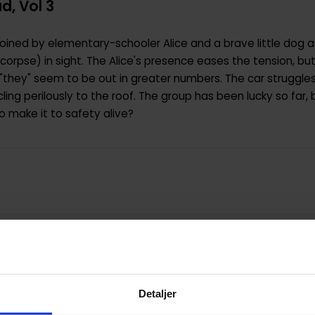
d, Vol 3
oined by elementary-schooler Alice and a brave little dog 
 corpse) in sight. The Alice's presence eases the tension, b
 "they" seem to be out in greater numbers. The car struggles
ling perilously to the roof. The group has been lucky so far, 
 make it to safety alive?
9780316132428
0.172000
USA
Detaljer
Paperback