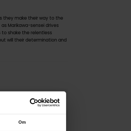
as they make their way to the
ut as Marikawa-sensei drives
 to shake the relentless
but will their determination and
Om