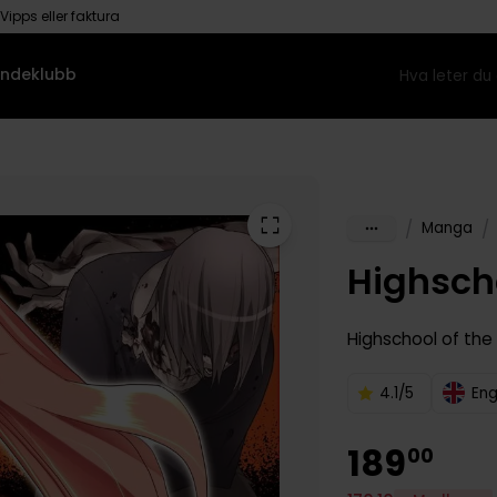
Vipps eller faktura
ndeklubb
/
/
Manga
Highscho
Highschool of th
4.1/5
Eng
189
00