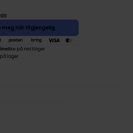
2011
 meg når tilgjengelig
line
Ikke på nettlager
 på lager