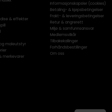
musikk
Informasjonskapsler (cookies)
Betaling- & kjøpsbetingelser
Frakt- & leveringsbetingelser
dise & effekter
Retur & angrerett
pill
Miljø & samfunnsansvar
l
Medlemsvilkår
Tilbakekallinger
og maleutstyr
Forhåndsbestillinger
rier
Om oss
 & merkevarer