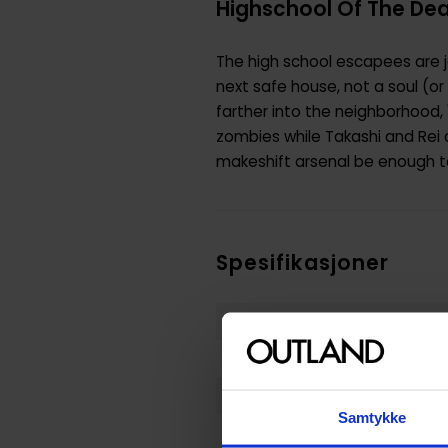
Highschool Of The Dea
The high school escapees are j
next safe house, not a soul (or
farther into the neighborhood,
zombies while Takashi and Rei c
makeshift arsenal be enough to
Spesifikasjoner
Varenummer
Weight
Opprinnelsesland :
Samtykke
Format