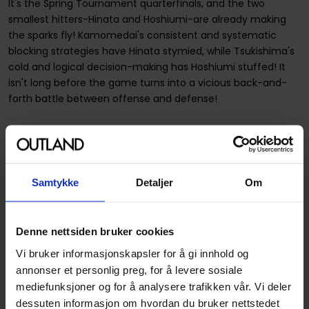
It's the Spring Tournament quarterfinals, and the two
smallest hitters-Hinata and Hoshiumi-are already making
the sparks fly! Kamomedai's consistent and systematic
blocking strategies have Hinata stymied, while Tsukishima's
cold and logical decision-making has Hoshiumi stuffed! It
isn't long before the game turns into a vicious back-and-
forth battle between offense and defense!
Spesifikasjoner
Varenummer
9781974715275
Samtykke
Detaljer
Om
Vekt (Kg) :
0.172000
Country of Manufacture
USA
Denne nettsiden bruker cookies
Format
Paperback
Vi bruker informasjonskapsler for å gi innhold og
annonser et personlig preg, for å levere sosiale
Serie
Haikyu!!
mediefunksjoner og for å analysere trafikken vår. Vi deler
Forfattere
Haruichi Furudate
dessuten informasjon om hvordan du bruker nettstedet