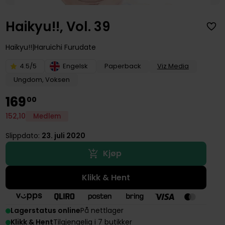
Haikyu!!, Vol. 39
Haikyu!!
Haruichi Furudate
4.5/5
Engelsk
Paperback
Viz Media
Ungdom, Voksen
169
00
152
,
10
Medlem
Slippdato:
23. juli 2020
Kjøp
Klikk & Hent
Lagerstatus online
På nettlager
Klikk & Hent
Tilgjengelig i 7 butikker