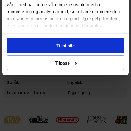
Genre
Sport
vårt, med partnerne våre innen sosiale medier,
annonsering og analysearbeid, som kan kombinere den
Antall Sider
200
med annen informasjon du har gjort tilgjengelig for dem,
Utgiver
Viz Media
eller som de har samlet inn gjennom din bruk av
tjenestene deres.
Lanseringsdato
23.07.2020
(dd.mm.yyyy)
Tillat alle
Volum
39
Aldersgruppe
Ungdom
og
Voksen
Tilpass
Avansert Format
Paperback: Trade (L)
Språk
Engelsk
Leverandørstatus
Tilgjengelig