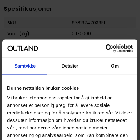
Spesifikasjoner
SKU
9781974703951
Vekt (Kg) :
0.170000
Country of Manufacture
USA
Format
Paperback
Samtykke
Detaljer
Om
Serie
Haikyu!!
Forfattere
Haruichi Furudate
Denne nettsiden bruker cookies
Sjanger
Sport
Vi bruker informasjonskapsler for å gi innhold og
Illustratør
Haruichi Furudate
annonser et personlig preg, for å levere sosiale
Antall Sider
192
mediefunksjoner og for å analysere trafikken vår. Vi deler
dessuten informasjon om hvordan du bruker nettstedet
Utgiver
Viz Media
vårt, med partnerne våre innen sosiale medier,
Lanseringsdato
20.03.2019
annonsering og analysearbeid, som kan kombinere den
(dd.mm.yyyy)