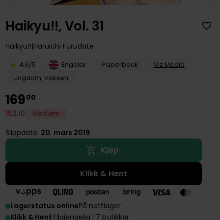
Haikyu!!, Vol. 31
Haikyu!!
Haruichi Furudate
4.6/5
Engelsk
Paperback
Viz Media
Ungdom, Voksen
169
00
152
,
10
Medlem
Slippdato:
20. mars 2019
Kjøp
Klikk & Hent
Lagerstatus online
På nettlager
Klikk & Hent
Tilgjengelig i 7 butikker