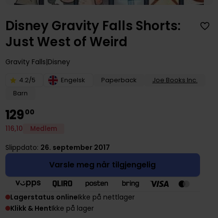
Disney Gravity Falls Shorts:
Just West of Weird
Gravity Falls
Disney
4.2/5
Engelsk
Paperback
Joe Books Inc.
Barn
129
00
116
,
10
Medlem
Slippdato:
26. september 2017
Varsle meg når tilgjengelig
Lagerstatus online
Ikke på nettlager
Klikk & Hent
Ikke på lager