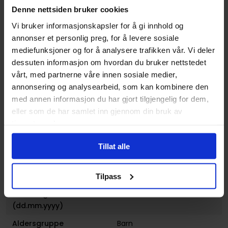
Denne nettsiden bruker cookies
Vekt (Kg) :
0.227000
Vi bruker informasjonskapsler for å gi innhold og
Opprinnelsesland :
USA
annonser et personlig preg, for å levere sosiale
Format
Paperback
mediefunksjoner og for å analysere trafikken vår. Vi deler
dessuten informasjon om hvordan du bruker nettstedet
Serie
Gravity Falls
vårt, med partnerne våre innen sosiale medier,
Forfattere
Disney
annonsering og analysearbeid, som kan kombinere den
med annen informasjon du har gjort tilgjengelig for dem,
Sjanger
Action og Eventyr
,
Humor
,
Krim og Mysterier
og
eller som de har samlet inn gjennom din bruk av
Overnaturlig
tjenestene deres.
Illustratør
Disney
Tillat alle
Antall Sider
112
Utgiver
Joe Books Inc.
Tilpass
Lanseringsdato
26.09.2017
(dd.mm.yyyy)
Aldersgruppe
Barn