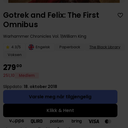
Gotrek and Felix: The First
Omnibus
Warhammer Chronicles
Vol. 1
William King
4.3/5
Engelsk
Paperback
The Black Library
Voksen
279
00
251
,
10
Medlem
Slippdato:
18. oktober 2018
Varsle meg når tilgjengelig
Klikk & Hent