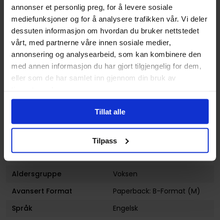
annonser et personlig preg, for å levere sosiale
Serie
Warhammer Chronicles
mediefunksjoner og for å analysere trafikken vår. Vi deler
dessuten informasjon om hvordan du bruker nettstedet
Forfattere
William King
vårt, med partnerne våre innen sosiale medier,
Sjanger
Antologi
og
Fantasy
annonsering og analysearbeid, som kan kombinere den
Antall Sider
960
med annen informasjon du har gjort tilgjengelig for dem,
eller som de har samlet inn gjennom din bruk av
Utgiver
The Black Library
tjenestene deres.
Lanseringsdato
18.10.2018
(dd.mm.yyyy)
Tillat alle
Volum
1
Tilpass
Subsjanger:
Action og Eventyr
og
Militær
Aldersgruppe
Voksen
Avansert Format
Paperback: B-Format (M)
Språk
Engelsk