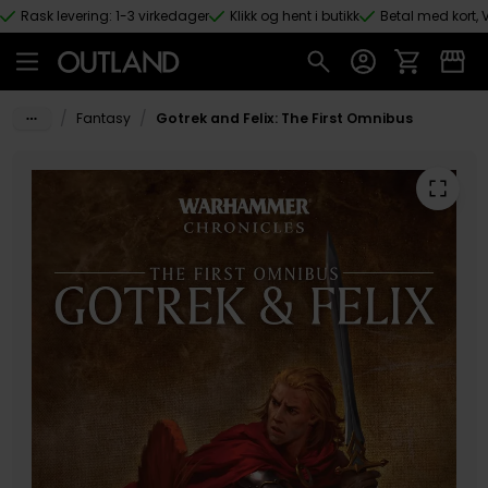
Rask levering: 1-3 virkedager
Klikk og hent i butikk
Betal med kort, V
Hopp til hovedinnhold
/
/
Fantasy
Gotrek and Felix: The First Omnibus