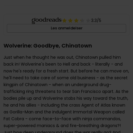
3.3
/5
Les anmeldelser
Wolverine: Goodbye, Chinatown
Just when he thought he was out, Chinatown pulled him
back in! Wolverine's been to Hell and back - literally - and
now he's ready for a fresh start. But before he can move on,
he'll need to take care of some old business - as the secret
kingpin of Chinatown - when an underground drug-
trafficking ring threatens to tear San Francisco apart. As the
bodies pile up and Wolverine stabs his way toward the truth,
he and his allies - including the crass Agent of Atlas known
as Gorilla-Man and the indulgent Immortal Weapon called
Fat Cobra - come face-to-face with ninja commandos,
super-powered maniacs & and fire-breathing dragons?!
Just how deep underground does the war really go? And