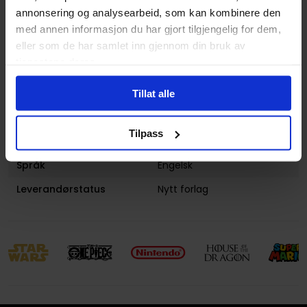
Utgiver
Marvel Comics
annonsering og analysearbeid, som kan kombinere den
Lanseringsdato
03.10.2012
med annen informasjon du har gjort tilgjengelig for dem,
(dd.mm.yyyy)
eller som de har samlet inn gjennom din bruk av
tjenestene deres.
Volum
4
Aldersgruppe
Voksen
Tillat alle
Illustrasjoner
1 Illustrations
Tilpass
Avansert Format
Paperback
Språk
Engelsk
Leverandørstatus
Nytt forlag