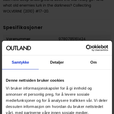
what old enemies lurk in the darkness? Collecting
WOLVERINE (2010) #17-20.
Spesifikasjoner
Varenummer
9780785161424
Vekt (Kg) :
0.235000
Opprinnelsesland :
USA
Samtykke
Detaljer
Om
Format
Paperback
Serie
Wolverine
Denne nettsiden bruker cookies
Forfattere
Jason Aaron
,
Renato
Vi bruker informasjonskapsler for å gi innhold og
Guedes
og
Ron Garney
annonser et personlig preg, for å levere sosiale
Genre
Superhelt
mediefunksjoner og for å analysere trafikken vår. Vi deler
dessuten informasjon om hvordan du bruker nettstedet
Antall Sider
112
vårt, med partnerne våre innen sosiale medier,