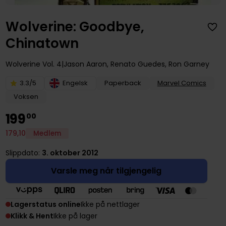
Wolverine: Goodbye,
Chinatown
Wolverine
Vol. 4
Jason Aaron
,
Renato Guedes
,
Ron Garney
3.3/5
Engelsk
Paperback
Marvel Comics
Voksen
199
00
179
,
10
Medlem
Slippdato:
3. oktober 2012
Varsle meg når tilgjengelig
Lagerstatus online
Ikke på nettlager
Klikk & Hent
Ikke på lager