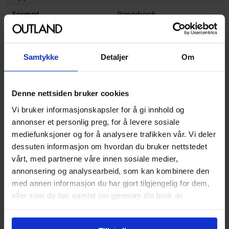
Format
Paperback
Serie
Godzilla: Rulers of the Earth
Forfattere
Chris Mowry
,
Jeff Zornow
Samtykke
Detaljer
Om
og
Matt Frank
Illustratør
Matt Frank, Jeff Zornow
Denne nettsiden bruker cookies
Antall Sider
104
Vi bruker informasjonskapsler for å gi innhold og
Utgiver
IDW Publishing
annonser et personlig preg, for å levere sosiale
Lanseringsdato
28.04.2015
mediefunksjoner og for å analysere trafikken vår. Vi deler
(dd.mm.yyyy)
dessuten informasjon om hvordan du bruker nettstedet
vårt, med partnerne våre innen sosiale medier,
Volum
5
annonsering og analysearbeid, som kan kombinere den
Aldersgruppe
Voksen
med annen informasjon du har gjort tilgjengelig for dem,
eller som de har samlet inn gjennom din bruk av
Avansert Format
Paperback
tjenestene deres.
Språk
Engelsk