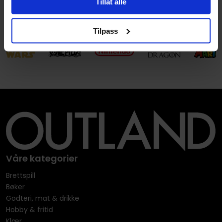
Tillat alle
Leverandørstatus
Ikke i trykk
Tilpass
Våre kategorier
Brettspill
Bøker
Godteri, mat & drikke
Hobby & fritid
Klær