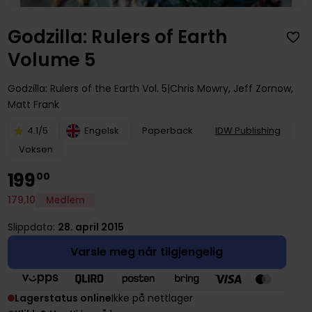
Godzilla: Rulers of Earth
Volume 5
Godzilla: Rulers of the Earth
Vol. 5
Chris Mowry
,
Jeff Zornow
,
Matt Frank
4.1/5
Engelsk
Paperback
IDW Publishing
Voksen
199
00
179
,
10
Medlem
Slippdato:
28. april 2015
Varsle meg når tilgjengelig
Lagerstatus online
Ikke på nettlager