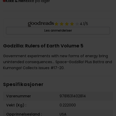
Klikk & Hent
Ikke på lager
4.1
/5
Les anmeldelser
Godzilla: Rulers of Earth Volume 5
Government experiments with new forms of energy bring
unintended consequences... Space-Godzilla! Plus Battra and
Kumonga! Collects issues #17-20.
Spesifikasjoner
Varenummer
9781631402814
Vekt (Kg) :
0.222000
Opprinnelsesland :
USA