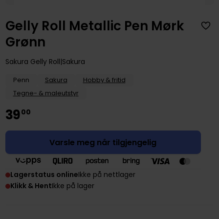
Gelly Roll Metallic Pen Mørk
Grønn
Sakura Gelly Roll
Sakura
Penn
Sakura
Hobby & fritid
Tegne- & maleutstyr
39
00
Varsle meg når tilgjengelig
Lagerstatus online
Ikke på nettlager
Klikk & Hent
Ikke på lager