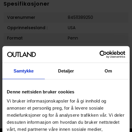
Spesifikasjoner
Varenummer
84511389250
Opprinnelsesland :
USA
Format
Penn
Serie
Sakura Gelly Roll
Forfatter
Sakura
Publisher
Sakura
Samtykke
Detaljer
Om
Avansert Format
Singel
Denne nettsiden bruker cookies
Vi bruker informasjonskapsler for å gi innhold og
annonser et personlig preg, for å levere sosiale
mediefunksjoner og for å analysere trafikken vår. Vi deler
dessuten informasjon om hvordan du bruker nettstedet
vårt, med partnerne våre innen sosiale medier,