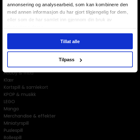
annonsering og analysearbeid, som kan kombinere den
med annen informasjon du har gjort tilgjengelig for dem,
eller som de har samlet inn gjennom din bruk av
tjenestene deres.
Våre kategorier
Tillat alle
Brettspill
Bøker
Tilpass
Godteri, mat & drikke
Hobby & fritid
Klær
Kortspill & samlekort
KPOP & musikk
LEGO
Manga
Merchandise & effekter
Miniatyrspill
Puslespill
Rollespill