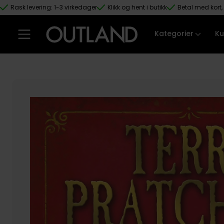
Rask levering: 1-3 virkedager
Klikk og hent i butikk
Betal med kort, 
Hopp til hovedinnhold
Kategorier
Ku