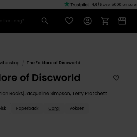
4,6/5
over 5000 omtaler
/
 vitenskap
The Folklore of Discworld
lore of Discworld
ion Books
Jacqueline Simpson
,
Terry Pratchett
lsk
Paperback
Corgi
Voksen