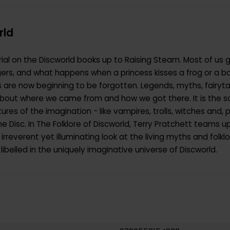
rld
al on the Discworld books up to Raising Steam. Most of us
gers, and what happens when a princess kisses a frog or a bo
 are now beginning to be forgotten. Legends, myths, fairytal
about where we came from and how we got there. It is the s
res of the imagination - like vampires, trolls, witches and, po
 Disc. In The Folklore of Discworld, Terry Pratchett teams up w
rreverent yet illuminating look at the living myths and folklo
ibelled in the uniquely imaginative universe of Discworld.