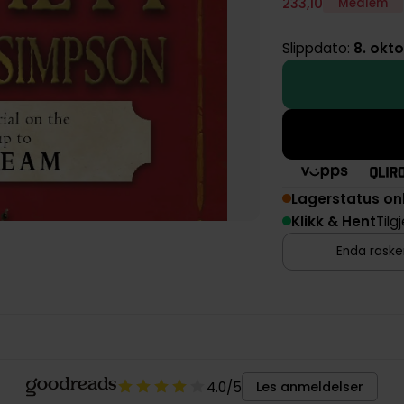
233
,
10
Medlem
Slippdato:
8. okt
Lagerstatus on
Klikk & Hent
Tilg
Enda rasker
4.0
/5
Les anmeldelser