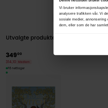
Vi bruker informasjonskapsler
Språk
analysere trafikken vår. Vi 
Leverandørstatus
sosiale medier, annonsering 
dem, eller som de har samlet
Utvalgte produkter
349
00
314
,
10
Medlem
På nettlager