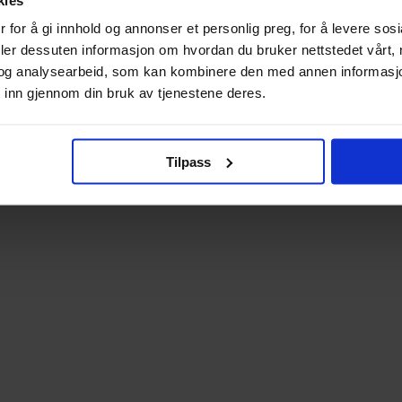
 for å gi innhold og annonser et personlig preg, for å levere sos
Engelsk
deler dessuten informasjon om hvordan du bruker nettstedet vårt,
Tilgjengelig
og analysearbeid, som kan kombinere den med annen informasjon d
 inn gjennom din bruk av tjenestene deres.
Tilpass