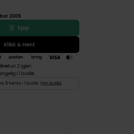
ober 2009
Kjøp
Klikk & Hent
line
Kun 2 igjen
jengelig i 1 butikk
e å hente i 1 butikk.
Finn butikk