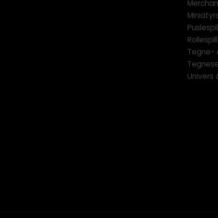
Merchan
Miniatyrs
Puslespil
Rollespill
Tegne- 
Tegnese
Univers