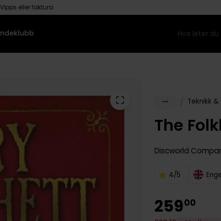
Vipps eller faktura
ndeklubb
/
Teknikk &
The Folk
Discworld Compan
4/5
Enge
259
00