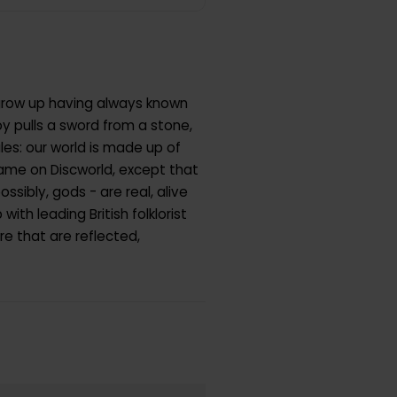
 grow up having always known
y pulls a sword from a stone,
es: our world is made up of
ame on Discworld, except that
ssibly, gods - are real, alive
ith leading British folklorist
re that are reflected,