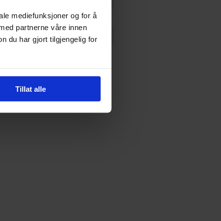
iale mediefunksjoner og for å
 med partnerne våre innen
u har gjort tilgjengelig for
Tillat alle