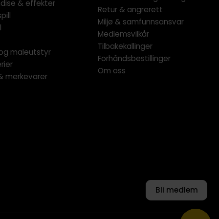
dise & effekter
Retur & angrerett
pill
Miljø & samfunnsansvar
l
Medlemsvilkår
Tilbakekallinger
og maleutstyr
Forhåndsbestillinger
rier
Om oss
 & merkevarer
Bli medlem