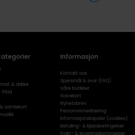
kategorier
Informasjon
l
Kontakt oss
Spørsmål & svar (FAQ)
 mat & drikke
Våre butikker
fritid
Gavekort
Nyhetsbrev
l & samlekort
Personvernerklæring
musikk
Informasjonskapsler (cookies)
Betaling- & kjøpsbetingelser
Frakt- & leveringsbetingelser