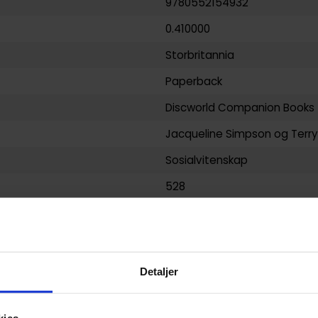
9780552154932
0.410000
Storbritannia
Paperback
Discworld Companion Books
Jacqueline Simpson
og
Terr
Sosialvitenskap
528
Corgi
yy)
08.10.2009
Voksen
Detaljer
b&w by Paul Kidby
Paperback: B-Format (M)
kies