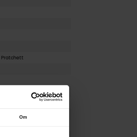
y Pratchett
Om