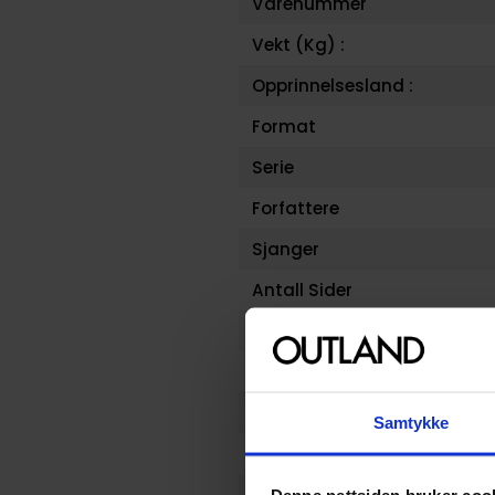
Varenummer
Vekt (Kg) :
Opprinnelsesland :
Format
Serie
Forfattere
Sjanger
Antall Sider
Utgiver
Lanseringsdato (dd.mm.yy
Aldersgruppe
Samtykke
Illustrasjoner
Avansert Format
Denne nettsiden bruker coo