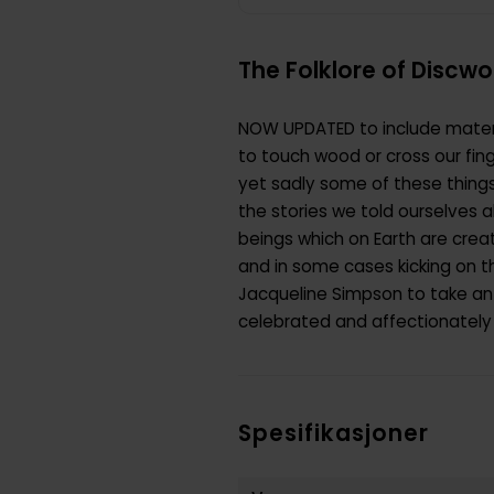
The Folklore of Discwo
NOW UPDATED to include materi
to touch wood or cross our fin
yet sadly some of these things
the stories we told ourselves 
beings which on Earth are creatu
and in some cases kicking on the
Jacqueline Simpson to take an i
celebrated and affectionately l
Spesifikasjoner