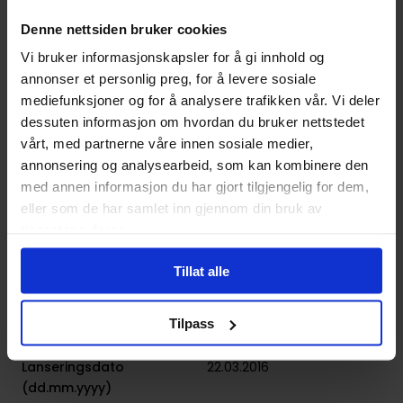
Denne nettsiden bruker cookies
Spesifikasjoner
Vi bruker informasjonskapsler for å gi innhold og
annonser et personlig preg, for å levere sosiale
Varenummer
9781473698956
mediefunksjoner og for å analysere trafikken vår. Vi deler
Vekt (Kg) :
0.280000
dessuten informasjon om hvordan du bruker nettstedet
vårt, med partnerne våre innen sosiale medier,
Opprinnelsesland :
Storbritannia
annonsering og analysearbeid, som kan kombinere den
Format
Paperback
med annen informasjon du har gjort tilgjengelig for dem,
eller som de har samlet inn gjennom din bruk av
Serie
Bill Hodges Trilogy
tjenestene deres.
Forfattere
Stephen King
Tillat alle
Sjanger
Thriller
Antall Sider
400
Tilpass
Utgiver
Hodder
Lanseringsdato
22.03.2016
(dd.mm.yyyy)