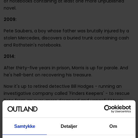
of notebooks containing at least one more unpublished
novel.
2009:
Pete Saubers, a boy whose father was brutally injured by a
stolen Mercedes, discovers a buried trunk containing cash
and Rothstein's notebooks.
2014:
After thirty-five years in prison, Morris is up for parole. And
he's hell-bent on recovering his treasure.
Now it's up to retired detective Bill Hodges - running an
investigative company called 'Finders Keepers' - to rescue
Pete from an ever-more deranged and vengeful Morris...
Not since
Misery
has King written with such visceral power
about a reader with such a dangerous obsession.
Finders
Keepers
is spectacular suspense, and it is King writing about
Samtykke
Detaljer
Om
how literature shapes a life for good, for bad, for ever.