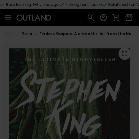
Rask levering: 1-3 virkedager
Klikk og hent i butikk
Betal med kort, V
Hopp til hovedinnhold
/
/
Bøker
Finders Keepers: A crime thriller from the No. 1 bestseller