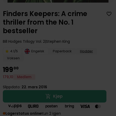
Finders Keepers: A crime
thriller from the No. 1
bestseller
Bill Hodges Trilogy
Vol. 2
Stephen King
4.1/5
Engelsk
Paperback
Hodder
Voksen
199
00
179
,
10
Medlem
Slippdato:
22. mars 2016
Kjøp
Lagerstatus online
Kun 2 igjen