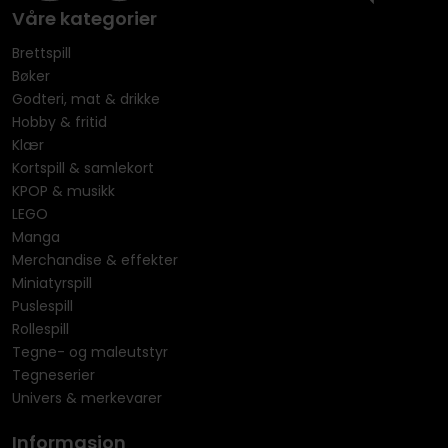
Våre kategorier
Brettspill
Bøker
Godteri, mat & drikke
Hobby & fritid
Klær
Kortspill & samlekort
KPOP & musikk
LEGO
Manga
Merchandise & effekter
Miniatyrspill
Puslespill
Rollespill
Tegne- og maleutstyr
Tegneserier
Univers & merkevarer
Informasjon