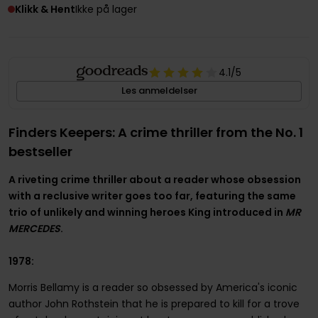
Klikk & Hent
Ikke på lager
4.1
/5
Les anmeldelser
Finders Keepers: A crime thriller from the No. 1
bestseller
A riveting crime thriller about a reader whose obsession
with a reclusive writer goes too far, featuring the same
trio of unlikely and winning heroes King introduced in
MR
MERCEDES
.
1978:
Morris Bellamy is a reader so obsessed by America's iconic
author John Rothstein that he is prepared to kill for a trove