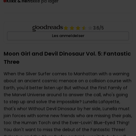
Klikk & Hent
Ikke på lager
3.6
/5
Les anmeldelser
Moon Girl and Devil Dinosaur Vol. 5: Fantastic
Three
When the Silver Surfer comes to Manhattan with a warning
about an ancient cosmic menace on a collision course with
Earth, you'd better listen up! But without the First Family of
the Marvel Universe around to answer the call, who's going
to step up and solve the impossible? Lunella Lafayette,
that's who! Without Devil Dinosaur by her side, Lunella must
join forces with some new friends who are missing their pals,
too: the Human Torch and the Ever-Lovin' Blue-Eyed Thing!
You don't want to miss the debut of the Fantastic Three!