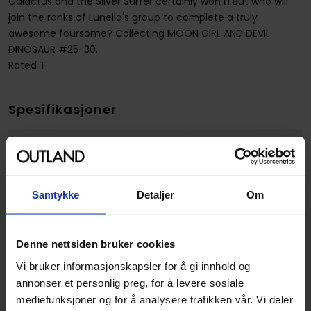
Galactus and the Silver Surfer certainly won't! But who will
join the ranks of Lunella's group to complete a truly
awesome foursome? Collecting MOON GIRL AND DEVIL
DINOSAUR #25-30.
Rated T
Spesifikasjoner
Varenummer
9781302910990
Opprinnelsesland :
USA
Format
Paperback
Samtykke
Detaljer
Om
Serie
Moon Girl And Devil
Dinosaur
Denne nettsiden bruker cookies
Forfattere
Brandon Montclare
og
Vi bruker informasjonskapsler for å gi innhold og
Natacha Bustos
annonser et personlig preg, for å levere sosiale
Sjanger
Superhelt
mediefunksjoner og for å analysere trafikken vår. Vi deler