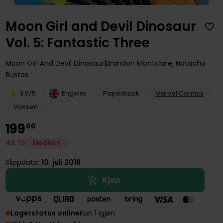
Moon Girl and Devil Dinosaur
Vol. 5: Fantastic Three
Moon Girl And Devil Dinosaur
Brandon Montclare
,
Natacha
Bustos
3.6/5
Engelsk
Paperback
Marvel Comics
Voksen
199
00
49
,
75
Medlem
Slippdato:
10. juli 2018
Kjøp
Lagerstatus online
Kun 1 igjen