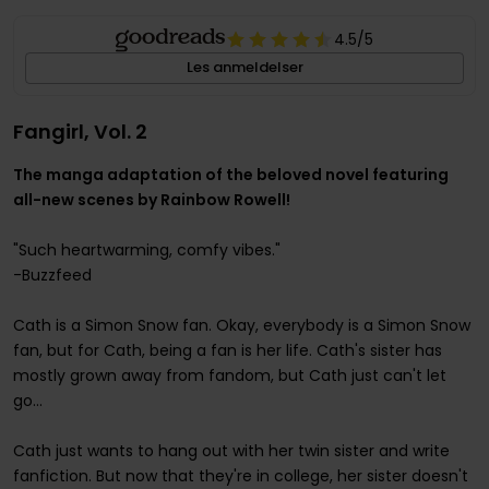
4.5
/5
Les anmeldelser
Fangirl, Vol. 2
The manga adaptation of the beloved novel featuring
all-new scenes by Rainbow Rowell!
"Such heartwarming, comfy vibes."
-Buzzfeed
Cath is a Simon Snow fan. Okay, everybody is a Simon Snow
fan, but for Cath, being a fan is her life. Cath's sister has
mostly grown away from fandom, but Cath just can't let
go...
Cath just wants to hang out with her twin sister and write
fanfiction. But now that they're in college, her sister doesn't