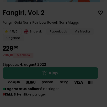
Fangirl, Vol. 2
Fangirl
Gabi Nam
,
Rainbow Rowell
,
Sam Maggs
4.5/5
Engelsk
Paperback
Viz Media
Ungdom
229
00
206
,
10
Medlem
Slippdato:
4. august 2022
Kjøp
Lagerstatus online
På nettlager
Klikk & Hent
Ikke på lager