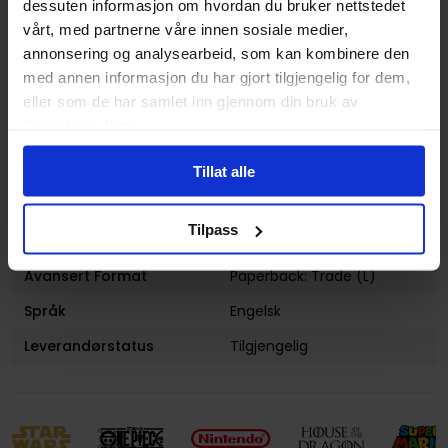
dessuten informasjon om hvordan du bruker nettstedet
og
Sam Maggs
vårt, med partnerne våre innen sosiale medier,
Illustratør
Suyeon Nam
annonsering og analysearbeid, som kan kombinere den
Antall Sider
224
med annen informasjon du har gjort tilgjengelig for dem,
eller som de har samlet inn gjennom din bruk av
Utgiver
Viz Media
tjenestene deres.
Lanseringsdato
04.08.2022
(dd.mm.yyyy)
Tillat alle
Volum
2
Tilpass
Aldersgruppe
Ungdom
Avansert Format
Paperback: Trade (L)
Språk
Engelsk
Leverandørstatus
Tilgjengelig