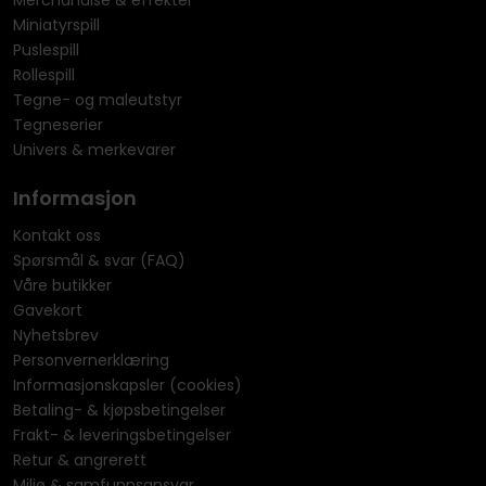
Merchandise & effekter
Miniatyrspill
Puslespill
Rollespill
Tegne- og maleutstyr
Tegneserier
Univers & merkevarer
Informasjon
Kontakt oss
Spørsmål & svar (FAQ)
Våre butikker
Gavekort
Nyhetsbrev
Personvernerklæring
Informasjonskapsler (cookies)
Betaling- & kjøpsbetingelser
Frakt- & leveringsbetingelser
Retur & angrerett
Miljø & samfunnsansvar