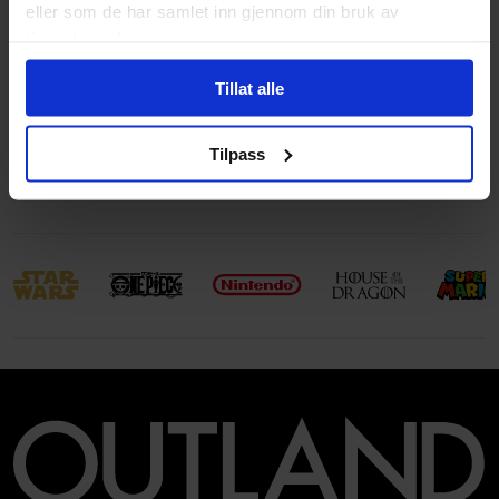
eller som de har samlet inn gjennom din bruk av
Aldersgruppe
Voksen
tjenestene deres.
Illustrasjoner
1 Illustrations
Tillat alle
Avansert Format
Paperback
Språk
Engelsk
Tilpass
Leverandørstatus
Utsolgt hos leverandør