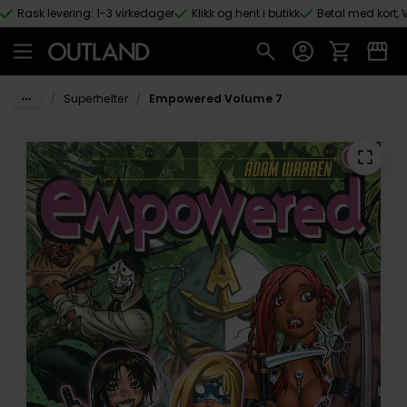
Rask levering: 1-3 virkedager
Klikk og hent i butikk
Betal med kort, V
Hopp til hovedinnhold
/
/
Superhelter
Empowered Volume 7