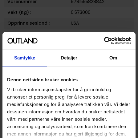
Varenummer
9781595828842
Vekt (Kg) :
0.573000
Opprinnelsesland :
USA
Format
Paperback
Serie
Empowered
Forfattere
Adam Warren
og
Dark
Samtykke
Detaljer
Om
Horse
Sjanger
Superhelt
Denne nettsiden bruker cookies
Illustratør
Adam Warren
Vi bruker informasjonskapsler for å gi innhold og
Antall Sider
224
annonser et personlig preg, for å levere sosiale
mediefunksjoner og for å analysere trafikken vår. Vi deler
Utgiver
Dark Horse Comics
dessuten informasjon om hvordan du bruker nettstedet
Lanseringsdato
12.06.2012
vårt, med partnerne våre innen sosiale medier,
(dd.mm.yyyy)
annonsering og analysearbeid, som kan kombinere den
med annen informasjon du har gjort tilgjengelig for dem,
Volum
7