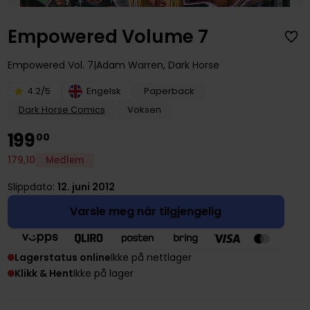
Empowered Volume 7
Empowered
Vol. 7
Adam Warren
,
Dark Horse
4.2/5
Engelsk
Paperback
Dark Horse Comics
Voksen
199
00
179
,
10
Medlem
Slippdato:
12. juni 2012
Varsle meg når tilgjengelig
Lagerstatus online
Ikke på nettlager
Klikk & Hent
Ikke på lager