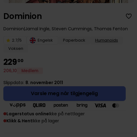
Dominion
Dominion
Jamal Ingle
,
Steven Cummings
,
Thomas Fenton
2.7/5
Engelsk
Paperback
Humanoids
Voksen
229
00
206
,
10
Medlem
Slippdato:
8. november 2011
Varsle meg når tilgjengelig
Lagerstatus online
Ikke på nettlager
Klikk & Hent
Ikke på lager