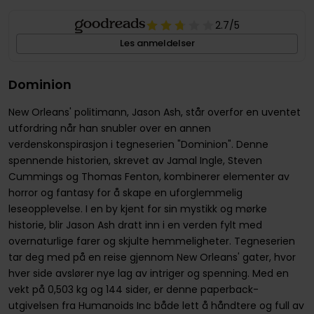
2.7
/5
Les anmeldelser
Dominion
New Orleans' politimann, Jason Ash, står overfor en uventet
utfordring når han snubler over en annen
verdenskonspirasjon i tegneserien "Dominion". Denne
spennende historien, skrevet av Jamal Ingle, Steven
Cummings og Thomas Fenton, kombinerer elementer av
horror og fantasy for å skape en uforglemmelig
leseopplevelse. I en by kjent for sin mystikk og mørke
historie, blir Jason Ash dratt inn i en verden fylt med
overnaturlige farer og skjulte hemmeligheter. Tegneserien
tar deg med på en reise gjennom New Orleans' gater, hvor
hver side avslører nye lag av intriger og spenning. Med en
vekt på 0,503 kg og 144 sider, er denne paperback-
utgivelsen fra Humanoids Inc både lett å håndtere og full av