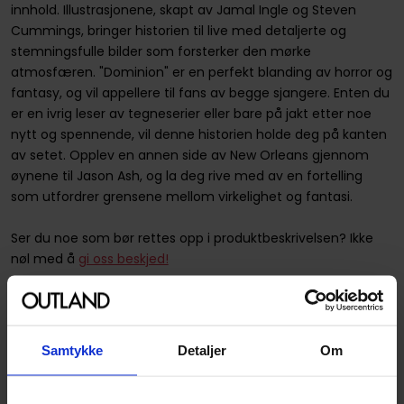
innhold. Illustrasjonene, skapt av Jamal Ingle og Steven
Cummings, bringer historien til live med detaljerte og
stemningsfulle bilder som forsterker den mørke
atmosfæren. "Dominion" er en perfekt blanding av horror og
fantasy, og vil appellere til fans av begge sjangere. Enten du
er en ivrig leser av tegneserier eller bare på jakt etter noe
nytt og spennende, vil denne historien holde deg på kanten
av setet. Opplev en annen side av New Orleans gjennom
øynene til Jason Ash, og la deg rive med av en fortelling
som utfordrer grensene mellom virkelighet og fantasi.
Ser du noe som bør rettes opp i produktbeskrivelsen? Ikke
nøl med å
gi oss beskjed!
Spesifikasjoner
Samtykke
Detaljer
Om
Varenummer
9781594650413
Vekt (Kg) :
0.503000