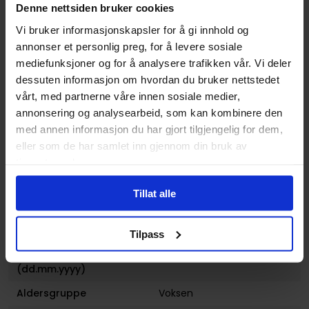
Denne nettsiden bruker cookies
Opprinnelsesland :
USA
Vi bruker informasjonskapsler for å gi innhold og
Format
Paperback
annonser et personlig preg, for å levere sosiale
Serie
Dominion
mediefunksjoner og for å analysere trafikken vår. Vi deler
dessuten informasjon om hvordan du bruker nettstedet
Forfattere
Jamal Ingle
,
Steven
vårt, med partnerne våre innen sosiale medier,
Cummings
og
Thomas
annonsering og analysearbeid, som kan kombinere den
Fenton
med annen informasjon du har gjort tilgjengelig for dem,
Sjanger
Horror og Grøss
og
Fantasy
eller som de har samlet inn gjennom din bruk av
tjenestene deres.
Illustratør
Jamal Ingle, Steven
Cummings
Tillat alle
Antall Sider
144
Utgiver
Humanoids
Tilpass
Lanseringsdato
08.11.2011
(dd.mm.yyyy)
Aldersgruppe
Voksen