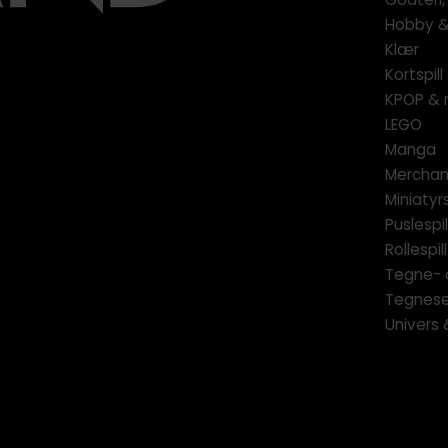
Hobby & 
Klær
Kortspil
KPOP & 
LEGO
Manga
Merchan
Miniatyrs
Puslespil
Rollespill
Tegne- 
Tegnese
Univers