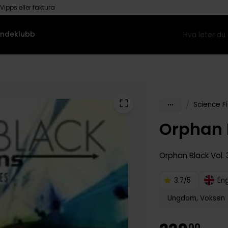
Vipps eller faktura
ndeklubb
/
Science Fi
Orphan 
Orphan Black
Vol. 
3.7/5
En
Ungdom, Voksen
00