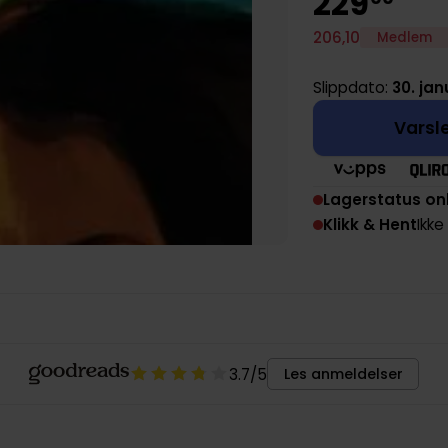
229
206
,
10
Medlem
Slippdato:
30. jan
Varsle
Lagerstatus on
Klikk & Hent
Ikke
3.7
/5
Les anmeldelser