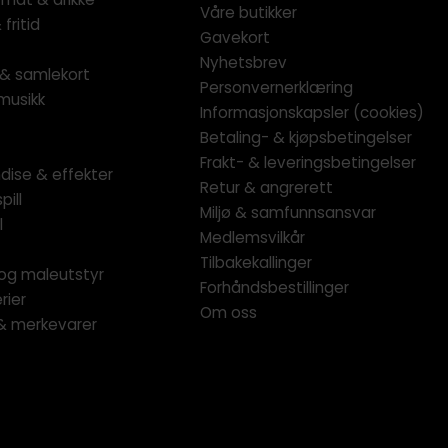
Våre butikker
fritid
Gavekort
Nyhetsbrev
l & samlekort
Personvernerklæring
musikk
Informasjonskapsler (cookies)
Betaling- & kjøpsbetingelser
Frakt- & leveringsbetingelser
dise & effekter
Retur & angrerett
pill
Miljø & samfunnsansvar
l
Medlemsvilkår
Tilbakekallinger
og maleutstyr
Forhåndsbestillinger
rier
Om oss
 & merkevarer