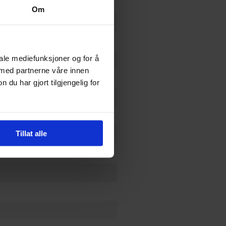
Om
ols
iale mediefunksjoner og for å
-Fiction
 med partnerne våre innen
u har gjort tilgjengelig for
Tillat alle