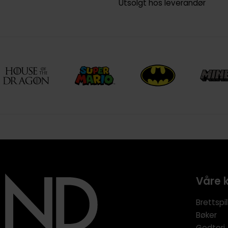
Utsolgt hos leverandør
Våre 
Brettspil
Bøker
Godteri,