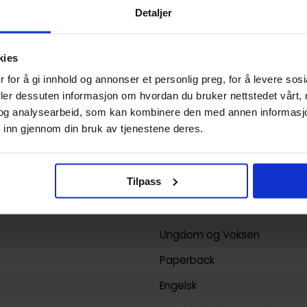
Paperback
Detaljer
Orphan Black
Heli Kennedy
og
Wayne Nich
kies
 for å gi innhold og annonser et personlig preg, for å levere sos
Media Tilknytning
og
Science
deler dessuten informasjon om hvordan du bruker nettstedet vårt,
Wayne Nichols
og analysearbeid, som kan kombinere den med annen informasjon d
 inn gjennom din bruk av tjenestene deres.
152
IDW Publishing
Tilpass
yy)
30.01.2018
3
Ungdom
og
Voksen
Paperback
Engelsk