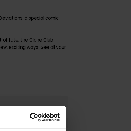
 Deviations, a special comic
t of fate, the Clone Club
w, exciting ways! See all your