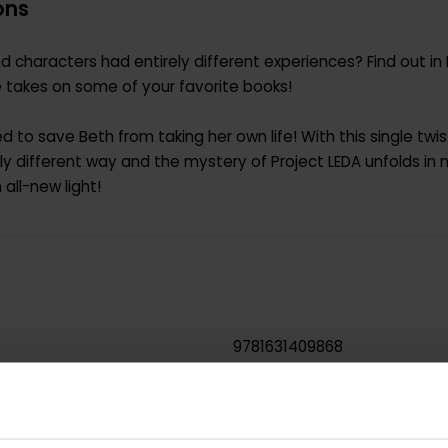
ons
nd characters had entirely different experiences? Find out in
 takes on some of your favorite books!
to save Beth from taking her own life! With this single twis
 different way and the mystery of Project LEDA unfolds in ne
 all-new light!
9781631409868
0.431000
USA