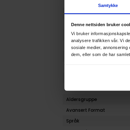
Format
Samtykke
Serie
Forfattere
Denne nettsiden bruker coo
Vi bruker informasjonskapsler
Sjanger
analysere trafikken vår. Vi 
Illustratør
sosiale medier, annonsering 
dem, eller som de har samlet
Antall Sider
Utgiver
Lanseringsdato (dd.mm.yy
Volum
Aldersgruppe
Avansert Format
Språk