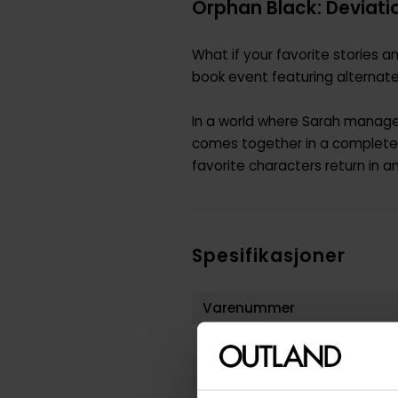
Orphan Black: Deviati
What if your favorite stories a
book event featuring alternate
In a world where Sarah managed 
comes together in a completely
favorite characters return in an
Spesifikasjoner
Varenummer
Vekt (Kg) :
Opprinnelsesland :