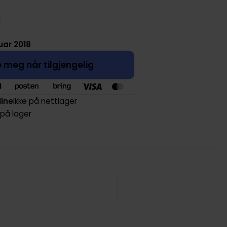
uar 2018
 meg når tilgjengelig
line
Ikke på nettlager
 på lager