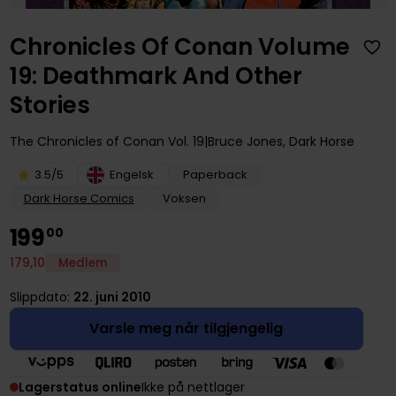
Chronicles Of Conan Volume
19: Deathmark And Other
Stories
The Chronicles of Conan
Vol. 19
Bruce Jones
,
Dark Horse
3.5/5
Engelsk
Paperback
Dark Horse Comics
Voksen
199
00
179
,
10
Medlem
Slippdato:
22. juni 2010
Varsle meg når tilgjengelig
Lagerstatus online
Ikke på nettlager