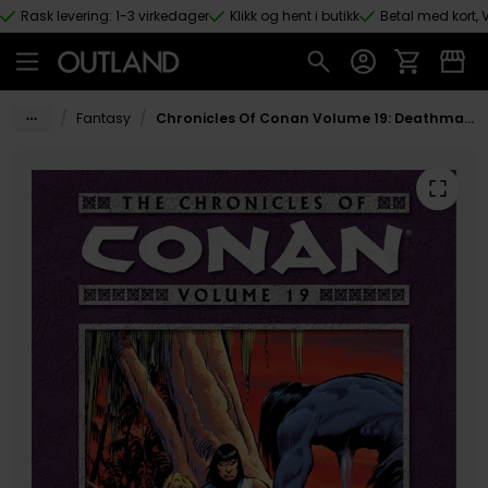
Rask levering: 1-3 virkedager
Klikk og hent i butikk
Betal med kort, V
Hopp til hovedinnhold
/
/
Fantasy
Chronicles Of Conan Volume 19: Deathmark And Other Stories