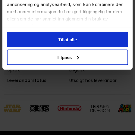
annonsering og analysearbeid, som kan kombinere den
Lanseringsdato
22.06.2010
med annen informasjon du har gjort tilgjengelig for dem,
(dd.mm.yyyy)
eller som de har samlet inn gjennom din bruk av
tjenestene deres.
Volum
19
Aldersgruppe
Voksen
Tillat alle
Illustrasjoner
1 Illustrations
Tilpass
Avansert Format
Paperback
Språk
Engelsk
Leverandørstatus
Utsolgt hos leverandør