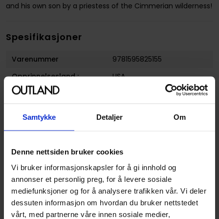
and his own son by a priestess of the Cimmerian wilderness!
Spesifikasjoner
Varenummer
9781595825155
Opprinnelsesland :
USA
Format
Paperback
Serie
The Chronicles of Conan
Samtykke
Detaljer
Om
Forfattere
Bruce Jones
og
Dark Horse
Sjanger
Fantasy
Denne nettsiden bruker cookies
Illustratør
John Buscema, Ernie Chan,
Vi bruker informasjonskapsler for å gi innhold og
Ricardo Villamonte, Richard
annonser et personlig preg, for å levere sosiale
Howell
mediefunksjoner og for å analysere trafikken vår. Vi deler
Antall Sider
208
dessuten informasjon om hvordan du bruker nettstedet
vårt, med partnerne våre innen sosiale medier,
Utgiver
Dark Horse Comics