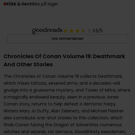
Klikk & Hent
Ikke på lager
3.5
/5
Les anmeldelser
Chronicles Of Conan Volume 19: Deathmark
And Other Stories
The Chronicles of Conan Volume 19 collects Deathmark,
which mixes tattoos, severed arms, and a decades-old
grudge into a gruesome mystery, and Tower of Mitra, where
a magically endowed beauty, seen in a previous Jones
Conan story, returns to help defeat a demonic harpy.
Writers Mary Jo Duffy, Alan Zelenetz, and Michael Fleisher
also contribute one-shot stories to this collection, which
finds Conan facing the Dragon of Solvanthia, numerous
witches and wizards, rat demons, bloodthirsty swordsmen,