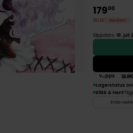
179
00
161
,
10
Medlem
Slippdato:
18. juli
Lagerstatus on
Klikk & Hent
Tilg
Enda rasker