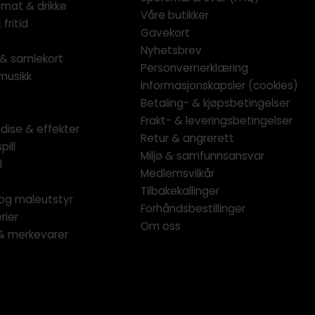
 mat & drikke
Våre butikker
fritid
Gavekort
Nyhetsbrev
l & samlekort
Personvernerklæring
musikk
Informasjonskapsler (cookies)
Betaling- & kjøpsbetingelser
Frakt- & leveringsbetingelser
dise & effekter
Retur & angrerett
pill
Miljø & samfunnsansvar
l
Medlemsvilkår
Tilbakekallinger
og maleutstyr
Forhåndsbestillinger
rier
Om oss
 & merkevarer