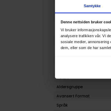
Samtykke
Format
Serie
Denne nettsiden bruker coo
Forfattere
Vi bruker informasjonskapsler
analysere trafikken vår. Vi 
Sjanger
sosiale medier, annonsering 
dem, eller som de har samlet
Antall Sider
Utgiver
Lanseringsdato (dd.mm.yy
Volum
Aldersgruppe
Avansert Format
Språk