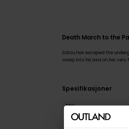
Death March to the Par
Satou has escaped the undergr
creep into his bed on her very 
Spesifikasjoner
SKU
Vekt (Kg) :
Opprinnelsesland :