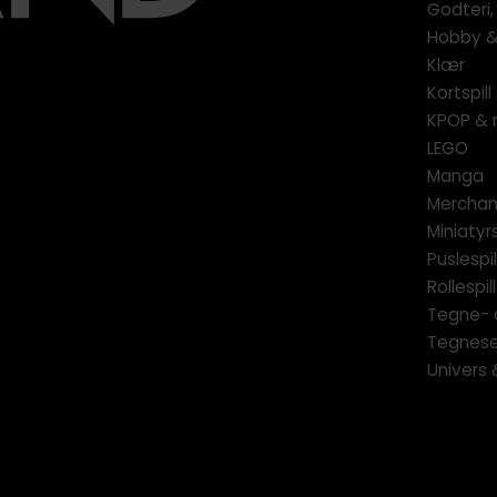
Godteri,
Hobby & 
Klær
Kortspil
KPOP & 
LEGO
Manga
Merchan
Miniatyrs
Puslespil
Rollespill
Tegne- 
Tegnese
Univers