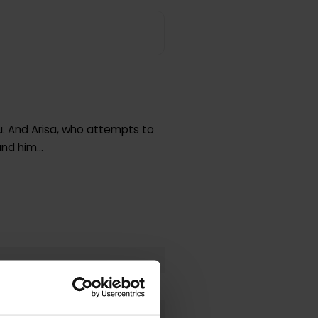
. And Arisa, who attempts to
nd him...