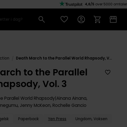
4,6/5
over 5000 omtaler
/
ction
Death March to the Parallel World Rhapsody, Vol. 3
rch to the Parallel
hapsody, Vol. 3
e Parallel World Rhapsody
Ainana Ainana
,
amegumu
,
Jenny McKeon
,
Rochelle Gancio
gelsk
Paperback
Yen Press
Ungdom, Voksen