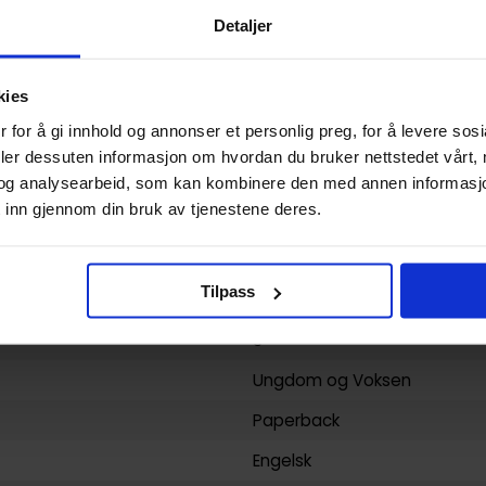
Detaljer
Paperback
Death March to the Parallel
kies
Ainana Ainana
,
Ayamegumu
 for å gi innhold og annonser et personlig preg, for å levere sos
og
Rochelle Gancio
deler dessuten informasjon om hvordan du bruker nettstedet vårt,
Science-Fiction
og
Fantasy
og analysearbeid, som kan kombinere den med annen informasjon d
 inn gjennom din bruk av tjenestene deres.
164
Yen Press
Tilpass
yy)
18.07.2017
3
Ungdom
og
Voksen
Paperback
Engelsk