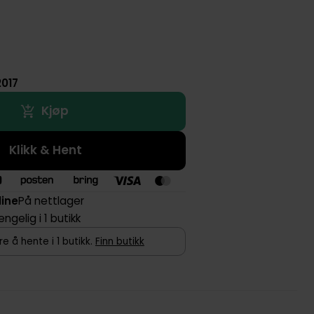
 2017
Kjøp
Klikk & Hent
line
På nettlager
jengelig i 1 butikk
e å hente i 1 butikk.
Finn butikk