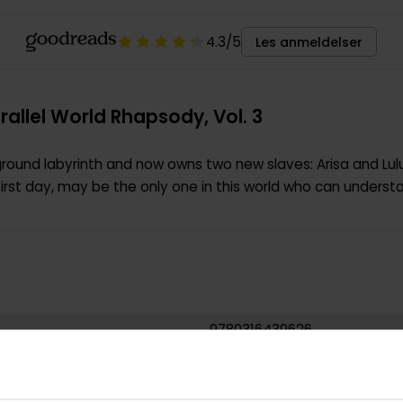
4.3
/5
Les anmeldelser
allel World Rhapsody, Vol. 3
ound labyrinth and now owns two new slaves: Arisa and Lulu
first day, may be the only one in this world who can understa
9780316439626
0.186000
USA