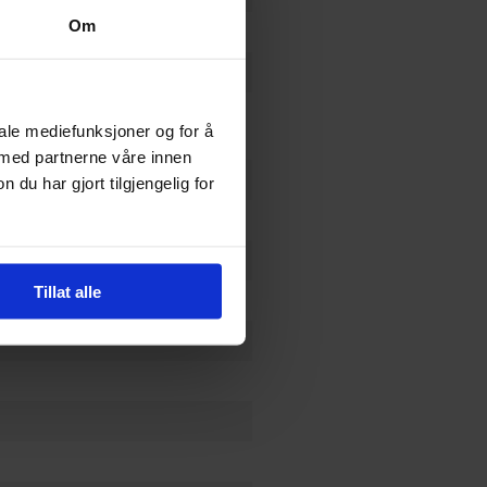
Om
 World Rhapsody
 Ayamegumu
,
Jenny McKeon
iale mediefunksjoner og for å
 med partnerne våre innen
u har gjort tilgjengelig for
Tillat alle