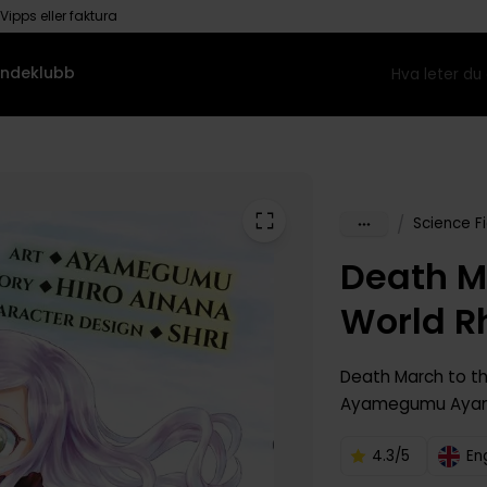
Vipps eller faktura
ndeklubb
/
Science Fi
Death Ma
World R
Death March to th
Ayamegumu Ay
4.3/5
En