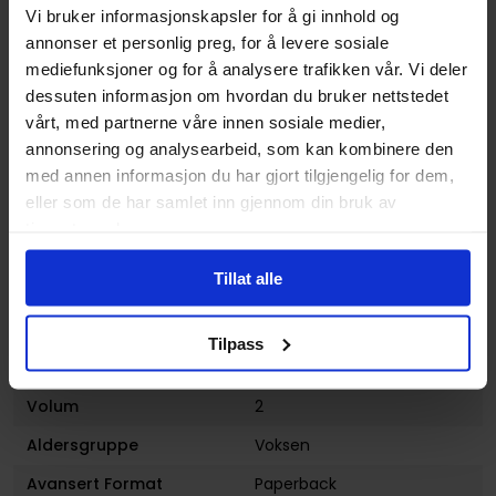
Vi bruker informasjonskapsler for å gi innhold og
Format
Paperback
annonser et personlig preg, for å levere sosiale
Serie
Dceased
mediefunksjoner og for å analysere trafikken vår. Vi deler
dessuten informasjon om hvordan du bruker nettstedet
Forfattere
Tom Taylor
og
Trevor
vårt, med partnerne våre innen sosiale medier,
Hairsine
annonsering og analysearbeid, som kan kombinere den
Sjanger
Horror og Grøss
,
Science-
med annen informasjon du har gjort tilgjengelig for dem,
Fiction
og
Superhelt
eller som de har samlet inn gjennom din bruk av
Illustratør
Trevor Hairsine
tjenestene deres.
Antall Sider
208
Tillat alle
Utgiver
DC Comics
Lanseringsdato
19.04.2022
Tilpass
(dd.mm.yyyy)
Volum
2
Aldersgruppe
Voksen
Avansert Format
Paperback