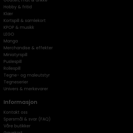
Godteri, mat & drikke
Hobby & fritid
Klær
Kortspill & samlekort
KPOP & musikk
LEGO
Manga
Merchandise & effekter
Miniatyrspill
Puslespill
Rollespill
Tegne- og maleutstyr
Tegneserier
Univers & merkevarer
Informasjon
Kontakt oss
Spørsmål & svar (FAQ)
Våre butikker
Gavekort