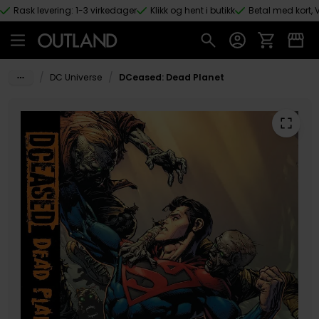
Rask levering: 1-3 virkedager
Klikk og hent i butikk
Betal med kort, V
Hopp til hovedinnhold
/
/
DC Universe
DCeased: Dead Planet