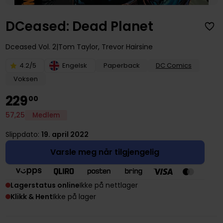
DCeased: Dead Planet
Dceased
Vol. 2
Tom Taylor
,
Trevor Hairsine
4.2/5
Engelsk
Paperback
DC Comics
Voksen
229
00
57
,
25
Medlem
Slippdato:
19. april 2022
Varsle meg når tilgjengelig
Lagerstatus online
Ikke på nettlager
Klikk & Hent
Ikke på lager