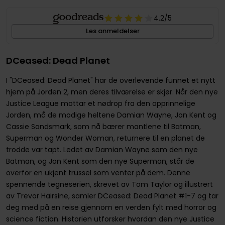
4.2
/5
Les anmeldelser
DCeased: Dead Planet
I "DCeased: Dead Planet" har de overlevende funnet et nytt
hjem på Jorden 2, men deres tilværelse er skjør. Når den nye
Justice League mottar et nødrop fra den opprinnelige
Jorden, må de modige heltene Damian Wayne, Jon Kent og
Cassie Sandsmark, som nå bærer mantlene til Batman,
Superman og Wonder Woman, returnere til en planet de
trodde var tapt. Ledet av Damian Wayne som den nye
Batman, og Jon Kent som den nye Superman, står de
overfor en ukjent trussel som venter på dem. Denne
spennende tegneserien, skrevet av Tom Taylor og illustrert
av Trevor Hairsine, samler DCeased: Dead Planet #1-7 og tar
deg med på en reise gjennom en verden fylt med horror og
science fiction. Historien utforsker hvordan den nye Justice