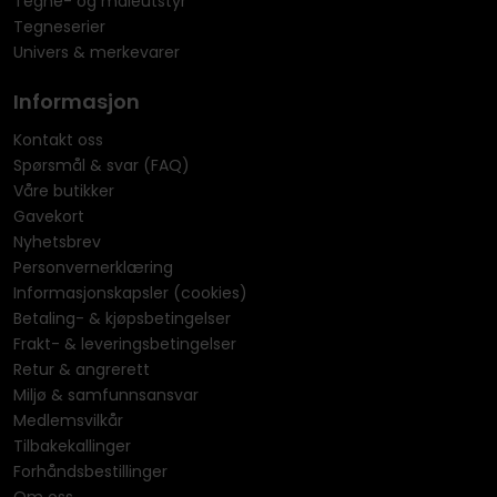
Tegne- og maleutstyr
Tegneserier
Univers & merkevarer
Informasjon
Kontakt oss
Spørsmål & svar (FAQ)
Våre butikker
Gavekort
Nyhetsbrev
Personvernerklæring
Informasjonskapsler (cookies)
Betaling- & kjøpsbetingelser
Frakt- & leveringsbetingelser
Retur & angrerett
Miljø & samfunnsansvar
Medlemsvilkår
Tilbakekallinger
Forhåndsbestillinger