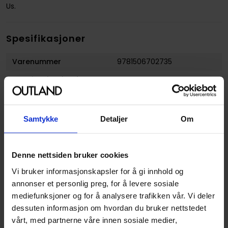
Us.
Spesifikasjoner
Varenummer
9781506702735
Opprinnelsesland :
USA
Format
Paperback
Serie
Dark horse comics/dc
Samtykke
Detaljer
Om
comics: justice league
Forfattere
John Ostrander
,
Peter
Denne nettsiden bruker cookies
David
og
Ron Marz
Vi bruker informasjonskapsler for å gi innhold og
Sjanger
Science-Fiction
og
annonser et personlig preg, for å levere sosiale
Superhelt
mediefunksjoner og for å analysere trafikken vår. Vi deler
Antall Sider
328
dessuten informasjon om hvordan du bruker nettstedet
vårt, med partnerne våre innen sosiale medier,
Utgiver
Dark Horse Comics