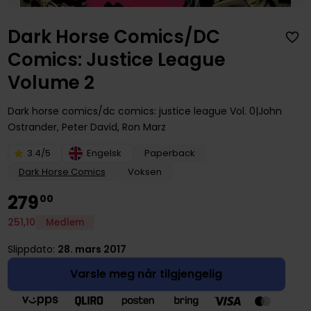
Dark Horse Comics/DC
Comics: Justice League
Volume 2
Dark horse comics/dc comics: justice league
Vol. 0
John
Ostrander
,
Peter David
,
Ron Marz
3.4/5
Engelsk
Paperback
Dark Horse Comics
Voksen
279
00
251
,
10
Medlem
Slippdato:
28. mars 2017
Varsle meg når tilgjengelig