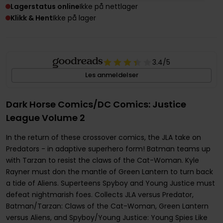
Lagerstatus online
Ikke på nettlager
Klikk & Hent
Ikke på lager
3.4
/5
Les anmeldelser
Dark Horse Comics/DC Comics: Justice
League Volume 2
In the return of these crossover comics, the JLA take on
Predators - in adaptive superhero form! Batman teams up
with Tarzan to resist the claws of the Cat-Woman. Kyle
Rayner must don the mantle of Green Lantern to turn back
a tide of Aliens. Superteens Spyboy and Young Justice must
defeat nightmarish foes. Collects JLA versus Predator,
Batman/Tarzan: Claws of the Cat-Woman, Green Lantern
versus Aliens, and Spyboy/Young Justice: Young Spies Like