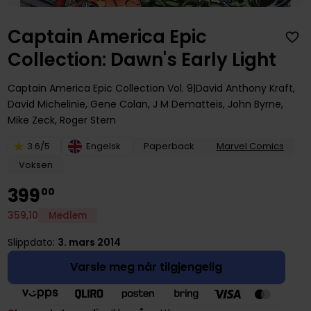
Captain America Epic
Collection: Dawn's Early Light
Captain America Epic Collection
Vol. 9
David Anthony Kraft
,
David Michelinie
,
Gene Colan
,
J M Dematteis
,
John Byrne
,
Mike Zeck
,
Roger Stern
3.6/5
Engelsk
Paperback
Marvel Comics
Voksen
399
00
359
,
10
Medlem
Slippdato:
3. mars 2014
Varsle meg når tilgjengelig