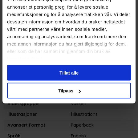
Dematteis
,
John Byrne
,
annonser et personlig preg, for å levere sosiale
Mike Zeck
og
Roger Stern
mediefunksjoner og for å analysere trafikken vår. Vi deler
dessuten informasjon om hvordan du bruker nettstedet
Sjanger
Superhelt
vårt, med partnerne våre innen sosiale medier,
Illustratør
Mike Zeck, Roger Stern,
annonsering og analysearbeid, som kan kombinere den
Gene Colan
med annen informasjon du har gjort tilgjengelig for dem,
eller som de har samlet inn gjennom din bruk av
Antall Sider
496
tjenestene deres.
Utgiver
Marvel Comics
Tillat alle
Lanseringsdato
03.03.2014
(dd.mm.yyyy)
Tilpass
Volum
9
Aldersgruppe
Voksen
Illustrasjoner
1 Illustrations
Avansert Format
Paperback
Språk
Engelsk