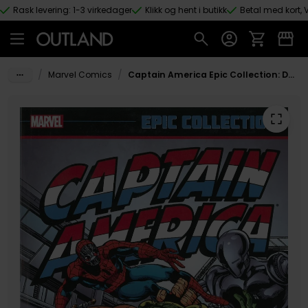
Rask levering: 1-3 virkedager
Klikk og hent i butikk
Betal med kort, V
Hopp til hovedinnhold
/
/
Marvel Comics
Captain America Epic Collection: Dawn's Early Light