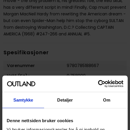
movie - the only problem is, his greatest foe, the Red Skull,
has a very different script in mind! Finally, Cap must prevent
Morgan MacNeil Hardy from rewriting the American dream -
but can even Spider-Man help him stop the cyborg SULTAN
from destroying Washington, D.C.? Collecting CAPTAIN
AMERICA (1968) #247-266 and ANNUAL #5.
Spesifikasjoner
Varenummer
9780785188667
Vekt (Kg) :
0.758000
Opprinnelsesland :
USA
Format
Paperback
Samtykke
Detaljer
Om
Serie
Captain America Epic
Collection
Denne nettsiden bruker cookies
Forfattere
David Anthony Kraft
,
David
Michelinie
,
Gene Colan
,
J M
Vi bruker informasjonskapsler for å gi innhold og