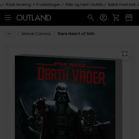
Rask levering: 1-3 virkedager
Klikk og hent i butikk
Betal med kort, V
Hopp til hovedinnhold
/
/
Marvel Comics
Dark Heart of Sith