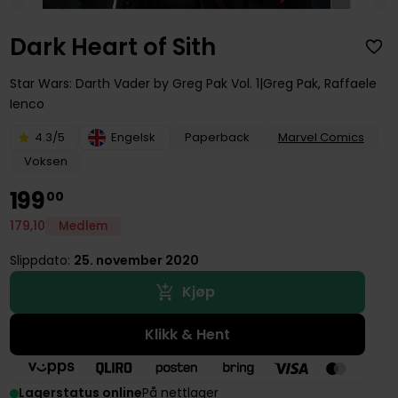
Dark Heart of Sith
Star Wars: Darth Vader by Greg Pak
Vol. 1
Greg Pak
,
Raffaele
Ienco
4.3/5
Engelsk
Paperback
Marvel Comics
Voksen
199
00
179
,
10
Medlem
Slippdato:
25. november 2020
Kjøp
Klikk & Hent
Lagerstatus online
På nettlager