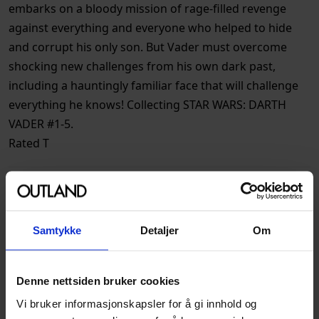
embarks on a bloody mission of rage-filled revenge
against everything and everyone who helped to hide
and corrupt his only son. But Vader must overcome
shocking new challenges from his own dark past,
including a hauntingly familiar face that will challenge
everything he knows! Collecting STAR WARS: DARTH
VADER #1-5.
Rated T
Spesifikasjoner
Varenummer
9781302920814
Samtykke
Detaljer
Om
Opprinnelsesland :
USA
Format
Paperback
Denne nettsiden bruker cookies
Serie
Star Wars: Darth Vader by
Vi bruker informasjonskapsler for å gi innhold og
Greg Pak