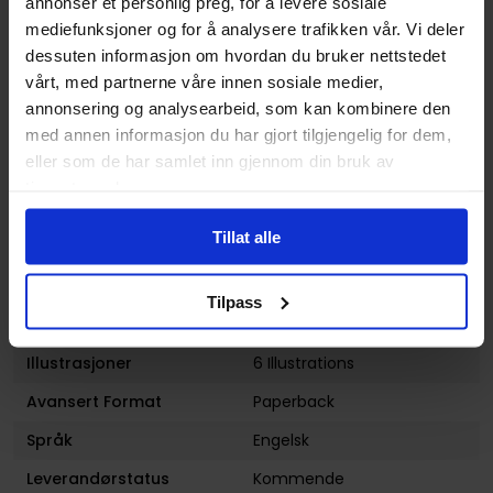
annonser et personlig preg, for å levere sosiale
mediefunksjoner og for å analysere trafikken vår. Vi deler
Forfattere
Greg Pak
og
Raffaele Ienco
dessuten informasjon om hvordan du bruker nettstedet
Sjanger
Science-Fiction
vårt, med partnerne våre innen sosiale medier,
Illustratør
Raffaele Ienco
annonsering og analysearbeid, som kan kombinere den
med annen informasjon du har gjort tilgjengelig for dem,
Antall Sider
136
eller som de har samlet inn gjennom din bruk av
Utgiver
Marvel Comics
tjenestene deres.
Lanseringsdato
25.11.2020
Tillat alle
(dd.mm.yyyy)
Volum
1
Tilpass
Aldersgruppe
Voksen
Illustrasjoner
6 Illustrations
Avansert Format
Paperback
Språk
Engelsk
Leverandørstatus
Kommende