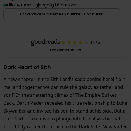
Klikk & Hent
Tilgjengelig i 6 butikker
Enda raskere å hente i 6 butikker.
Finn butikk
4.3
/5
Les anmeldelser
Dark Heart of Sith
A new chapter in the Sith Lord's saga begins here! "Join
me, and together we can rule the galaxy as father and
son!" In the shattering climax of The Empire Strikes
Back, Darth Vader revealed his true relationship to Luke
Skywalker and invited his son to stand at his side. But a
horrified Luke chose to plunge into the abyss beneath
Cloud City rather than turn to the Dark Side. Now Vader